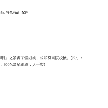
商品
,
特色商品
,
配件
誠明」之篆書字體組成，並印有書院校徽。(尺寸：
質料：100%聚酯纖維，人手製)