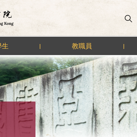
學生
教職員
|
|