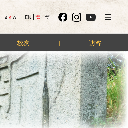
A
EN
繁
简
A
A
校友
訪客
|