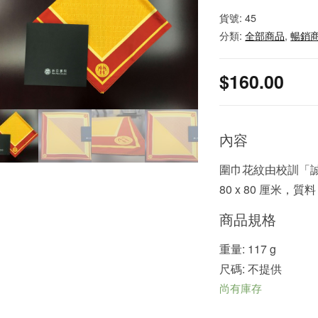
貨號:
45
分類:
全部商品
,
暢銷
$
160.00
內容
圍巾花紋由校訓「
80 x 80 厘米，
商品規格
重量: 117 g
尺碼: 不提供
尚有庫存