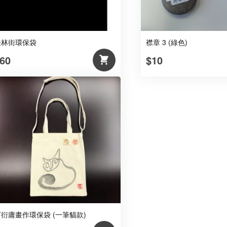
桂林街環保袋
襟章 3 (綠色)
60
$10
丁衍庸畫作環保袋 (一筆貓款)