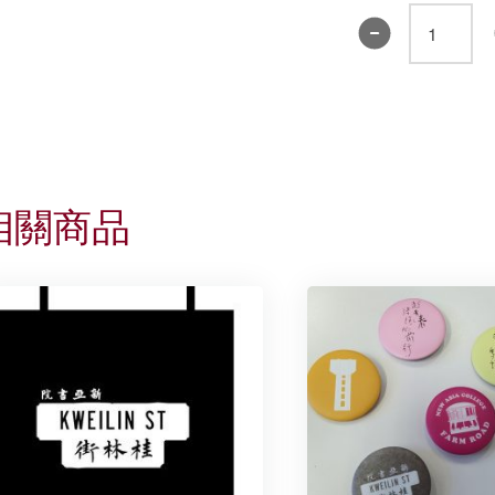
書
院
圍
巾
2019
數
量
相關商品