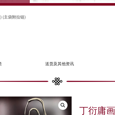
 (主袋附拉链)
类
送货及其他资讯
丁衍庸画