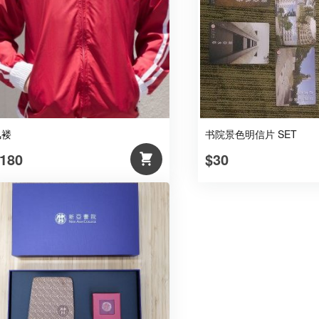
(主
袋
附
拉
链)
数
量
风褛
书院景色明信片 SET
180
$30