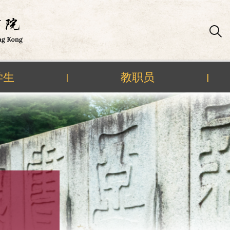
学生
教职员
|
|