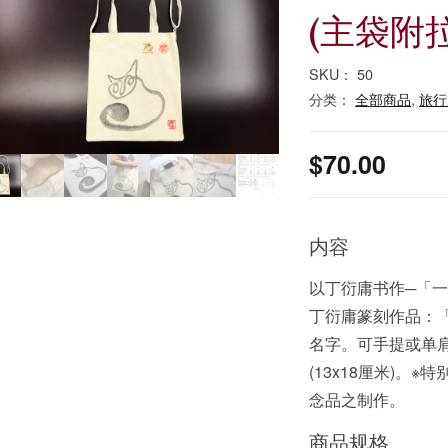
(主袋附
SKU：
50
分类：
全部商品
,
旅行
$
70.00
内容
以丁衍庸书作─「
丁衍庸篆刻作品：「
名字。可手提或单
(13x18厘米)
念品之制作。
商品规格