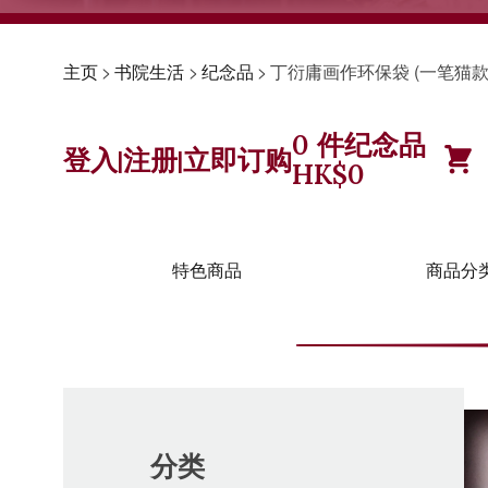
主页
>
书院生活
>
纪念品
>
丁衍庸画作环保袋 (一笔猫款)
0
件纪念品
登入
注册
立即订购
|
|
HK$
0
特色商品
商品分
分类