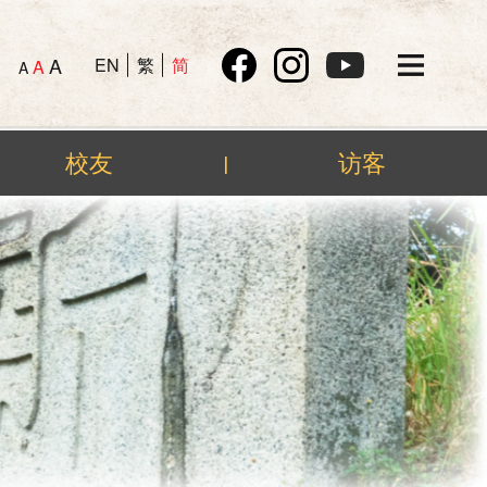
A
EN
繁
简
A
A
校友
访客
|