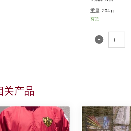
重量: 204 g
有货
丁
衍
庸
画
作
环
保
相关产品
袋
(一
笔
猫
款)