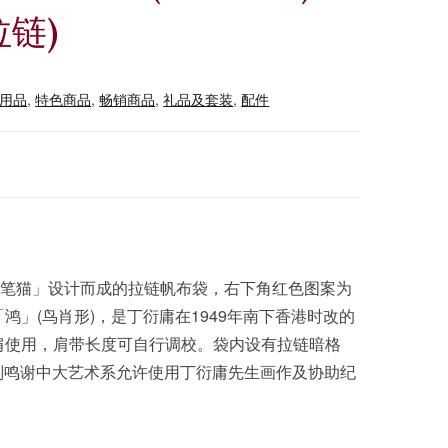
拉链)
用品
,
特色商品
,
畅销商品
,
礼品及套装
,
配件
一笔猫」设计而成的拉链帆布袋，右下角红色图案为
鸿」(鸟肖形)，是丁衍庸在1949年南下香港时改的
肩使用，肩带长度可自行调校。袋内设有拉链暗格
。※特别鸣谢中大艺术系允许使用丁衍庸先生画作及协助纪