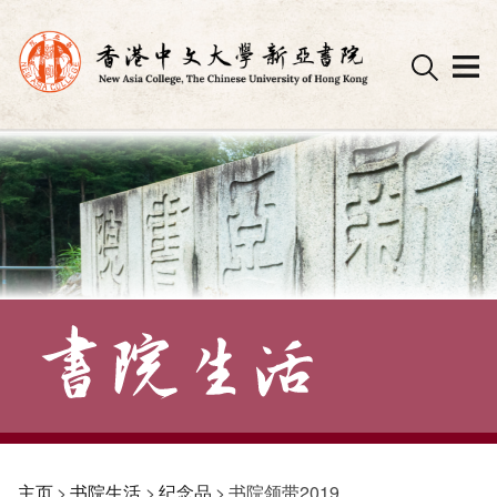
Skip
to
content
主页
>
书院生活
>
纪念品
>
书院领带2019