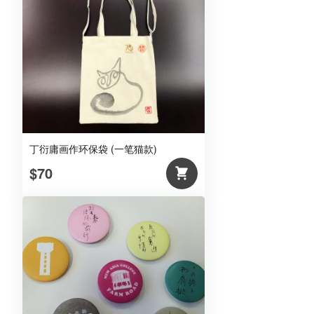
丁衍庸画作环保袋 (一笔猫款)
$70