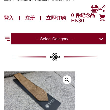
0
件纪念品
登入
注册
立即订购
|
|
HK$
0
--- Select Category ---