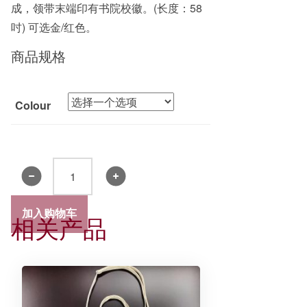
成，领带末端印有书院校徽。(长度：58
吋) 可选金/红色。
商品规格
Colour
书
院
领
加入购物车
相关产品
带
2019
数
量