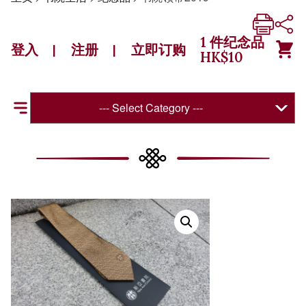
1
件纪念品
登入
注册
立即订购
|
|
HK$
10
--- Select Category ---