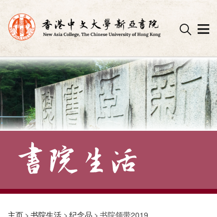
Skip
to
content
主页
>
书院生活
>
纪念品
>
书院领带2019