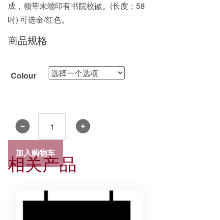
成，领带末端印有书院校徽。(长度：58
吋) 可选金/红色。
商品规格
Colour
书
院
领
加入购物车
相关产品
带
2019
数
量