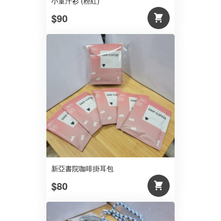
小童汗衫 (粉紅)
$90
新亞書院咖啡掛耳包
$80