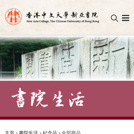
Skip
to
content
主頁
>
書院生活
>
紀念品
>
全部商品