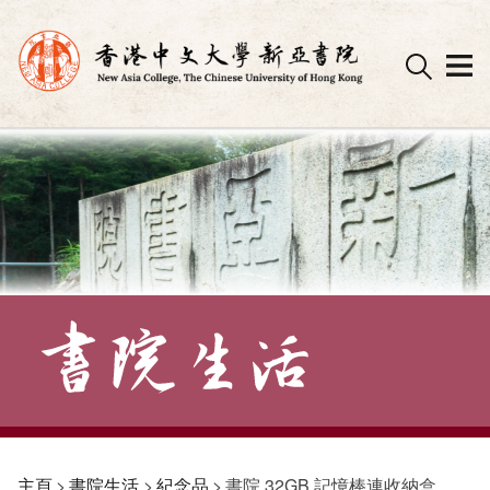
Skip
to
content
主頁
>
書院生活
>
紀念品
>
書院 32GB 記憶棒連收納盒