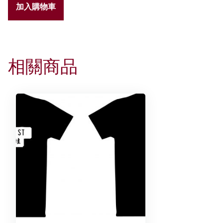
加入購物車
記
憶
棒
連
相關商品
收
納
盒
數
量