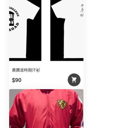
農圃道時期汗衫
$90