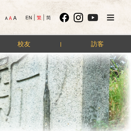
A
EN
繁
简
A
A
校友
訪客
|