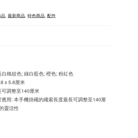
飾品
,
最新商品
,
特色商品
,
配件
藍白格紋色; 綠白藍色; 橙色; 粉紅色
 x 5.8厘米
可調整至140厘米
應用: 本手機掛繩的繩索長度最長可調整至140厘
背的靈活性