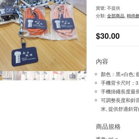
貨號:
不提供
分類:
全部商品
,
時尚
$
30.00
內容
顏色：黑+白色; 
手機背卡尺吋：3.8
手機掛繩長度最長
可調整長度和斜背
米, 提供舒適斜
商品規格