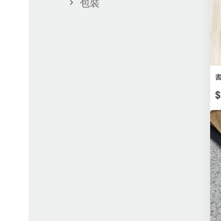
包裝
書
$