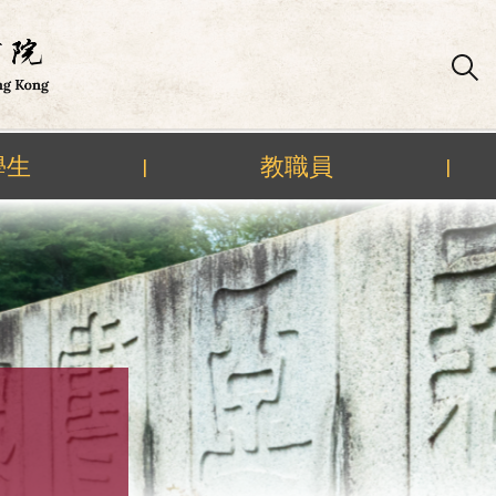
學生
教職員
|
|