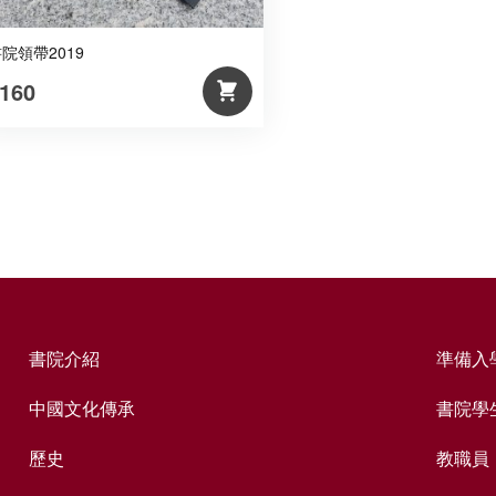
院領帶2019
160
書院介紹
準備入
中國文化傳承
書院學
歷史
教職員