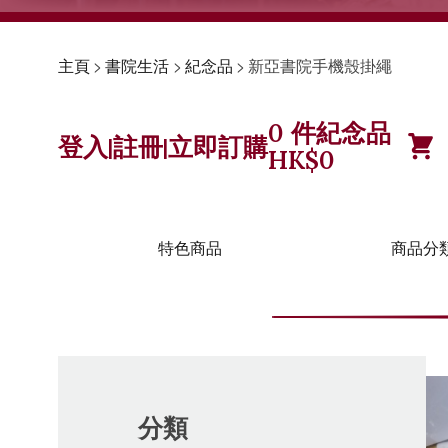
主頁
>
書院生活
>
紀念品
>
新亞書院手機殼掛繩
0
件紀念品
登入
註冊
立即訂購
|
|
HK$
0
特色商品
商品分
分類