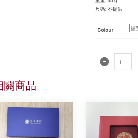
重量: 35 g
尺碼: 不提供
Colour
新
亞
書
相關商品
院
手
機
殼
掛
繩
數