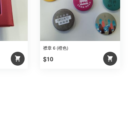
襟章 6 (橙色)
$10