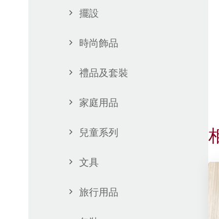
擺設
時尚飾品
禮品及套裝
家庭用品
兒童系列
文具
旅行用品