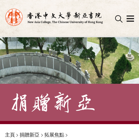
Skip
to
content
主頁
>
捐贈新亞
>
拓展焦點
>