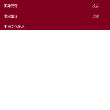
国际视野
校友
书院生活
访客
中国文化传承
出版及媒体
捐赠新亚
新亚历史网上资料库
联络我们
网页指南
前往新亚