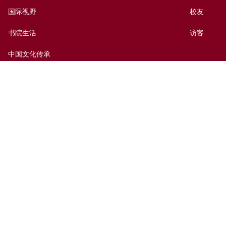
国际视野
校友
书院生活
访客
中国文化传承
出版及媒体
捐赠新亚
新亚历史网上资料库
联络我们
网页指南
前往新亚