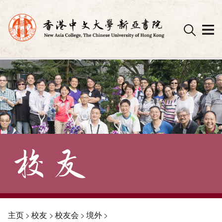
Skip
to
content
主页
>
校友
>
校友会
>
境外
>