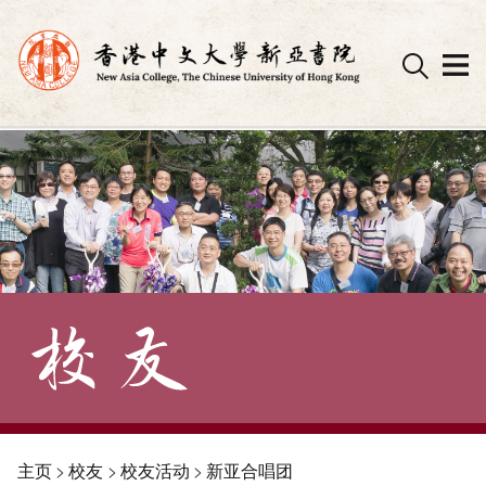
Skip
to
content
主页
>
校友
>
校友活动
>
新亚合唱团