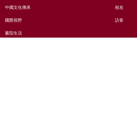
中國文化傳承
校友
國際視野
訪客
書院生活
出版及媒體
捐贈新亞
新亞歷史網上資料庫
聯絡我們
網頁指南
前往新亞