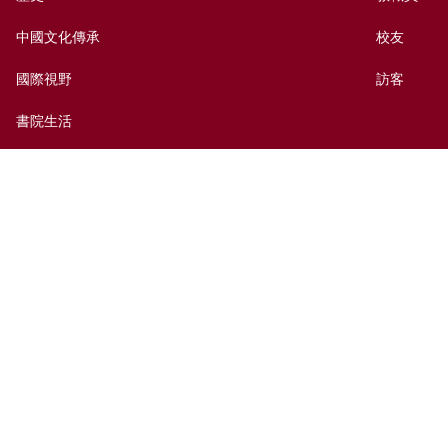
中國文化傳承
校友
國際視野
訪客
書院生活
出版及媒體
捐贈新亞
新亞歷史網上資料庫
聯絡我們
網頁指南
前往新亞