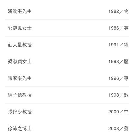
潘潤湛先生
1982／物理
郭婉鳳女士
1986／英文
莊太量教授
1991／經濟
梁淑貞女士
1993／歷史
陳家樂先生
1996／專
鍾子信教授
1998／數學
張錦少教授
2000／中
徐沛之博士
2003／藝術