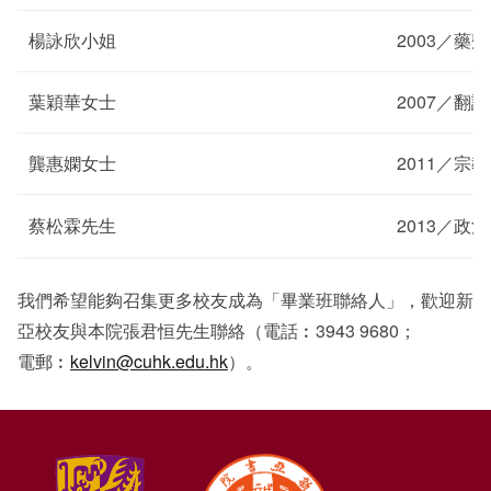
楊詠欣小姐
2003／藥
葉穎華女士
2007／翻譯
龔惠嫻女士
2011／宗
蔡松霖先生
2013／政
我們希望能夠召集更多校友成為「畢業班聯絡人」，歡迎新
亞校友與本院張君恒先生聯絡（電話︰3943 9680；
電郵︰
kelvin@cuhk.edu.hk
）。