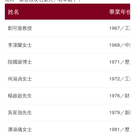
姓名
畢業年份
劉可復教授
1967／工
李潔蘭女士
1968／中
陸國燊博士
1971／歷史
何淑貞女士
1972／工
楊啟超先生
1976／財務
吳富強先生
1979／新
潘淑儀女士
1981／歷史