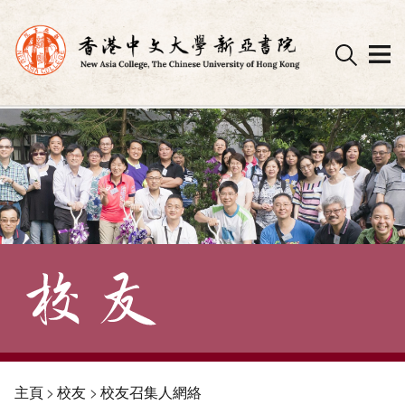
Skip
to
content
主頁
>
校友
>
校友召集人網絡