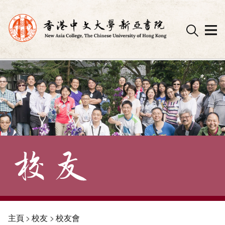
Skip
to
content
主頁
>
校友
>
校友會