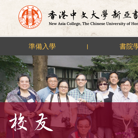
準備入學
書院
|
Skip
to
content