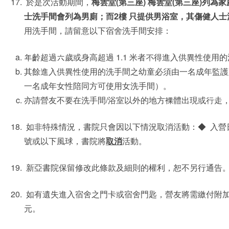
於是次活動期間，
梅雲堂(第三座)
梅雲堂(第三座)列為
士洗手間會列為男廁；而2樓 只提供男浴室，其傷健人
用洗手間，請留意以下宿舍洗手間安排：
年齡超過六歲或身高超過 1.1 米者不得進入供異性使用
其餘進入供異性使用的洗手間之幼童必須由一名成年監護人
一名成年女性陪同方可使用女洗手間）。
亦請營友不要在洗手間/浴室以外的地方裸體出現或行走
如非特殊情況，書院只會因以下情況取消活動：◆ 入營日
號或以下風球，書院將
取消
活動。
新亞書院保留修改此條款及細則的權利，恕不另行通告
如有遺失進入宿舍之門卡或宿舍門匙，營友將需繳付附加
元。