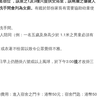
家庭宿位 ，該座之1及3樓只提供女浴室，該兩層之傷健人
士洗手間會列為女廁。
有鑑於部份家長有需要協助幼童使
的洗手間。
陪同（例：一名五歲及身高少於 1.1米之男童必須有
，或衣著不恰當以致令公眾覺得不雅。
早上仍懸掛八號或以上風球，於下午3:00
後
才改掛三
。
費用：進入宿舍之門卡：港幣50元；宿舍門匙：港幣50