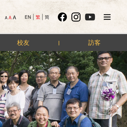
A
EN
繁
简
A
A
校友
訪客
|