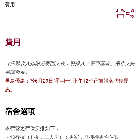
費用
費用
（活動收入扣除必要開支後，將撥入「新亞基金」用作支持
書院發展）
早鳥優惠：於6月29日(星期一) 正午12時正前報名將獲優
惠。
宿舍選項
本宿營之宿位安排如下：
・知行樓（1 樓，三人房）：男宿，只接待男性住客