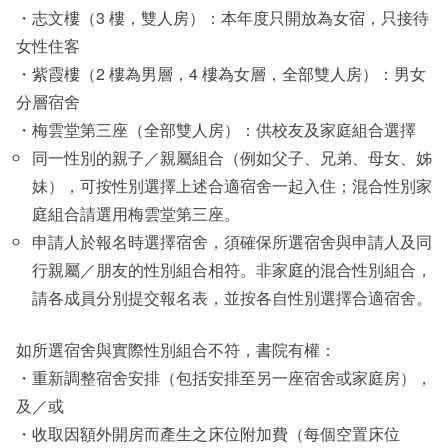
・志文樓（3 樓，雙人房）：本年度只開放為女宿，只接待
女性住客
・紫霞樓（2 樓為男層，4 樓為女層，全部雙人房）：男女
分層宿舍
・梅雲堂第三座（全部雙人房）：供校友及家庭組合選擇
同一性別的親子／親屬組合（例如父子、兄弟、母女、姊
妹），可按性別選擇上述合適宿舍一起入住；混合性別家
庭組合請選用梅雲堂第三座。
申請人於報名時選擇宿舍，須確保所選宿舍與申請人及同
行親屬／朋友的性別組合相符。非家庭的混合性別組合，
請各成員分別提交報名表，並按各自性別選擇合適宿舍。
如所選宿舍與實際性別組合不符，書院有權：
・重新調整宿舍安排（包括安排至另一座宿舍或家庭房），
及／或
・收取因額外開房而產生之床位附加費（每個空置床位