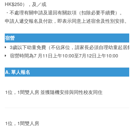
HK$250），及／或
・不處理有關申請及退回有關款項（扣除必要手續費）。
申請人遞交報名及付款，即表示同意上述宿舍及性別安排。
宿
營
3歲以下幼童免費（不佔床位，請家長必須自理幼童起居飲
宿營時間為7 月11日上午10:00至7月12日上午10:00
A.
單人報名
1位，1間雙人房 並獲隨機安排與同性校友同住
1位，1間雙人房