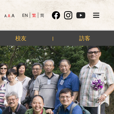
A
EN
繁
简
A
A
校友
訪客
|