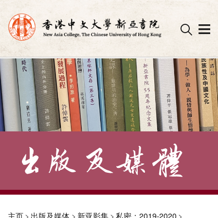
Skip
to
content
主页
>
出版及媒体
>
新亚影集
>
私密：2019-2020
>