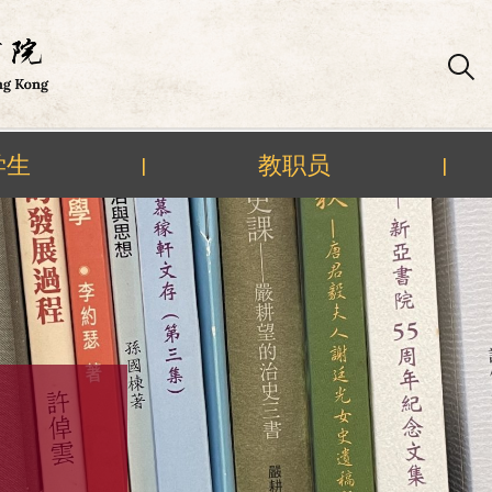
学生
教职员
|
|