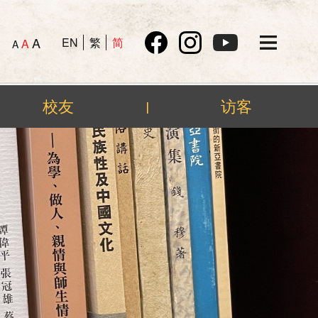
A
EN
繁
简
A
A
校友
访客
|