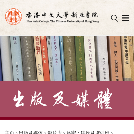
Skip
to
content
主页
>
出版及媒体
>
影片库
>
私密：讲座及培训班
>