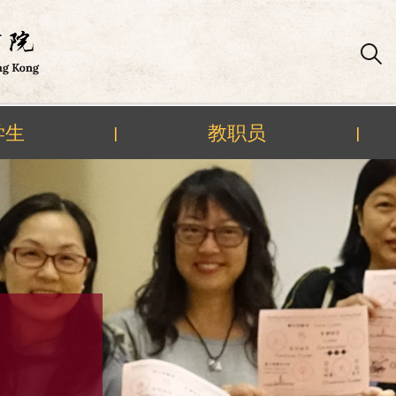
学生
教职员
|
|