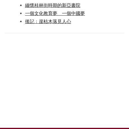
緬懷桂林街時期的新亞書院
一個文化教育夢 一個中國夢
後記：崖枯木落見人心