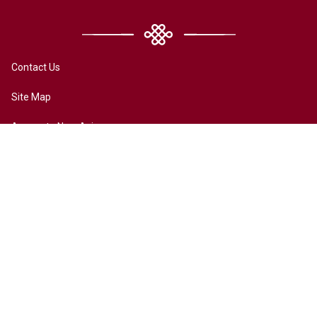
Contact Us
Site Map
Access to New Asia
Disclaimer
Accessibility
Terms of Privacy
Copyright ©2026 All rights reserved by New Asia College. The
Chinese University of Hong Kong