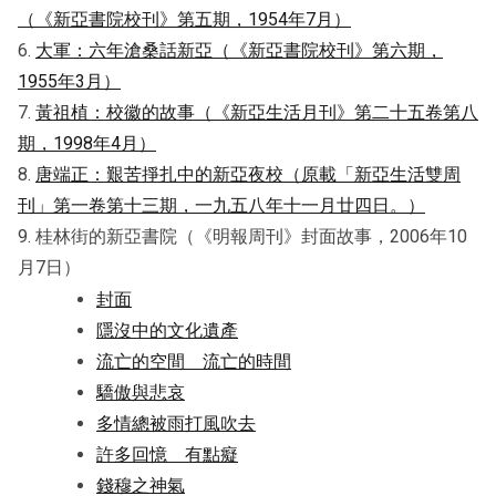
（《新亞書院校刊》第五期，1954年7月）
6.
大軍：六年滄桑話新亞（《新亞書院校刊》第六期，
1955年3月）
7.
黃祖植：校徽的故事（《新亞生活月刊》第二十五卷第八
期，1998年4月）
8.
唐端正：艱苦掙扎中的新亞夜校（原載「新亞生活雙周
刊」第一卷第十三期，一九五八年十一月廿四日。）
9. 桂林街的新亞書院（《明報周刊》封面故事，2006年10
月7日）
封面
隱沒中的文化遺產
流亡的空間 流亡的時間
驕傲與悲哀
多情總被雨打風吹去
許多回憶 有點癡
錢穆之神氣