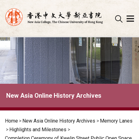
Skip
to
content
New Asia Online History Archives
Home
>
New Asia Online History Archives
>
Memory Lanes
>
Highlights and Milestones
>
Completion Ceremony of Kwelin Street Public Open Space