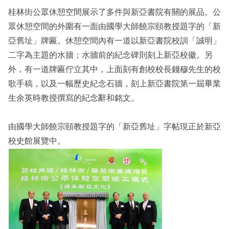
桂林街公眾休憩空間展示了多件與新亞書院有關的展品。公
眾休憩空間的外圍有一面由國學大師饒宗頤教授題字的「新
亞舊址」牌匾。休憩空間內有一道以新亞書院校訓「誠明」
二字為主題的水牆；水牆前的紀念碑則刻上新亞校徽。另
外，有一道牌匾佇立其中，上面刻有創校校長錢穆先生的校
歌手稿，以及一幅歷史紀念石牆，刻上新亞書院第一屆畢業
生余英時教授撰寫的紀念辭和銘文。
由國學大師饒宗頤教授題字的「新亞舊址」字帖現正於新亞
校史館展覽中。