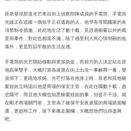
長老發現那道光芒來自街上偵察部隊成員的手電筒。手電筒
光線正在追蹤一個似乎正在逃跑的人。他早有耳聞國家的各
項禁制令措施，於此地生活了數十載，見證過櫥窗以外的風
景與事件，對此也相當不滿，除了感受到人民心情明顯的低
落外，更是對囚牢般的生活反感。
手電筒的光芒開始移動得更加急促，而前方的人決定站在原
地高舉雙手，大概打算為凌晨在街上出現一事解釋一番，聲
淚俱下，更跪地求饒。光芒打落在他身上時，長老和其他櫥
窗娃娃立時認出他是商場的保安主管，在此任職數十載，盡
忠職守，而且他大概也知悉櫥窗娃娃的事，但從不干涉。就
在剛才商場關門前，主管為了確保平安夜凌晨的商場路面暢
通，更超時工作，留下來搬走圍欄，大概想他們玩得盡興
吧。