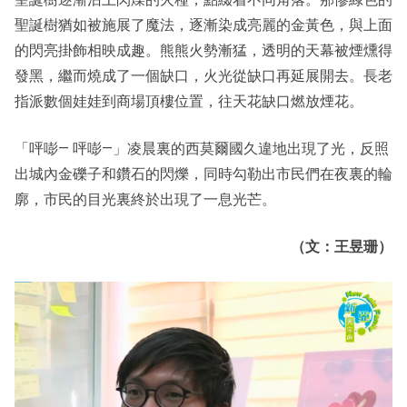
聖誕樹猶如被施展了魔法，逐漸染成亮麗的金黃色，與上面
的閃亮掛飾相映成趣。熊熊火勢漸猛，透明的天幕被煙燻得
發黑，繼而燒成了一個缺口，火光從缺口再延展開去。長老
指派數個娃娃到商場頂樓位置，往天花缺口燃放煙花。
「呯嘭— 呯嘭—」凌晨裏的西莫爾國久違地出現了光，反照
出城內金礫子和鑽石的閃爍，同時勾勒出市民們在夜裏的輪
廓，市民的目光裏終於出現了一息光芒。
（文：王昱珊）