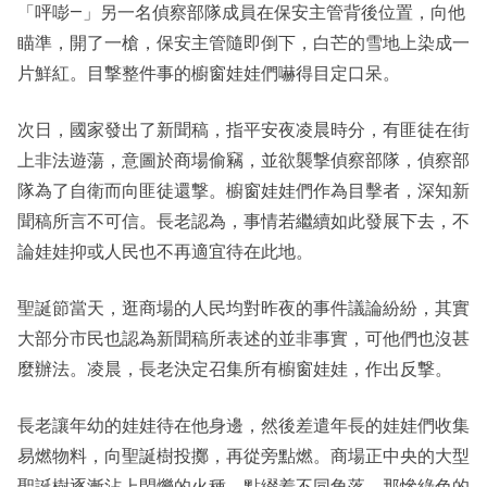
「呯嘭—」另一名偵察部隊成員在保安主管背後位置，向他
瞄準，開了一槍，保安主管隨即倒下，白芒的雪地上染成一
片鮮紅。目撃整件事的櫥窗娃娃們嚇得目定口呆。
次日，國家發出了新聞稿，指平安夜凌晨時分，有匪徒在街
上非法遊蕩，意圖於商場偷竊，並欲襲撃偵察部隊，偵察部
隊為了自衛而向匪徒還撃。櫥窗娃娃們作為目擊者，深知新
聞稿所言不可信。長老認為，事情若繼續如此發展下去，不
論娃娃抑或人民也不再適宜待在此地。
聖誕節當天，逛商場的人民均對昨夜的事件議論紛紛，其實
大部分市民也認為新聞稿所表述的並非事實，可他們也沒甚
麼辦法。凌晨，長老決定召集所有櫥窗娃娃，作出反撃。
長老讓年幼的娃娃待在他身邊，然後差遣年長的娃娃們收集
易燃物料，向聖誕樹投擲，再從旁點燃。商場正中央的大型
聖誕樹逐漸沾上閃爍的火種，點綴着不同角落。那慘綠色的