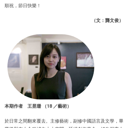
順祝，節日快樂！
（文：龔文俊）
本期作者 王昱珊 （18 ／藝術）
於日常之間翻來覆去。主修藝術，副修中國語言及文學，畢