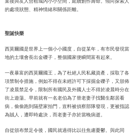
業後與友人合租城內小小空間，延續創作壽命。傾向探索人
的處境狀態、精神情緒和關係距離。
聖誕快樂
西莫爾國是世界上一個小小國度，自從某年，有市民發現當
地的土壤會長出金礫子，整個國家便瞬間富有起來。
一夜暴富的西莫爾國王，為了杜絕人民私藏資產，採取了各
項禁制令措施，例如不得在未經許可下採掘金礫子，又頒佈
了凌晨禁足令，限制所有國民及外國人士不得於凌晨時分在
街上遊蕩。早前就有一名老伯為了替老妻子找醫生鄰居看
病，偷偷跑到隔壁家拍門，豈料被偵察部隊發現，更被指認
為賊人，遭即時處決，而老妻子亦於當晚病逝。
自從頒布禁足令後，國民就過得比以往焦慮憂鬱。與此同