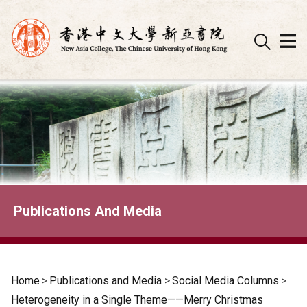
Skip
to
content
Publications And Media
Home
>
Publications and Media
>
Social Media Columns
>
Heterogeneity in a Single Theme——Merry Christmas