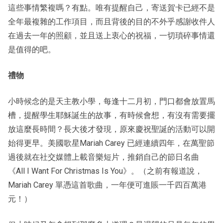
這些事情繁複嗎？有點。唯有提醒自己，寄送賀卡已經不是
全年最複雜的工作項目，而且背後的目的不外乎感謝收件人
在過去一年的照顧，並且送上衷心的祝福，一切瑣碎事情還
是值得的吧。
禮物
小時候念的是天主教小學，每逢十二月初，門口都會放置馬
槽，提醒學生耶穌誕生的故事，有時候會想，有沒有需要擺
放這麼長時間？長大後才發現，原來慶祝聖誕的活動可以開
始得更早。美國歌星Mariah Carey 已經連續四年，在萬聖節
過後就在社交媒體上載音樂短片，推銷自己的節日名曲
《All I Want For Christmas Is You》。（之前有報道說，
Mariah Carey 單憑這首歌曲，一年便可進賬一千四百萬港
元！）