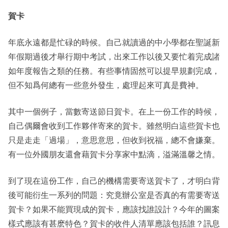
賀卡
年底永遠都是忙碌的時候。自己就讀過的中小學都在聖誕新
年假期過後才舉行期中考試，出來工作以後又要忙着完成諸
如年度報告之類的任務。有些事情固然可以提早規劃完成，
但不知爲何總有一些意外發生，處理起來可真是費神。
其中一個例子，當數寄送節日賀卡。在上一份工作的時候，
自己偶爾會收到工作夥伴寄來的賀卡。雖然明白這些賀卡也
只是走走「過場」，意思意思，但收到祝福，總不會嫌棄。
有一位外國朋友還會藉賀卡分享家中點滴，溢滿溫馨之情。
到了現在這份工作，自己的機構需要寄送賀卡了，才明白背
後可能衍生一系列的問題：究竟辦公室是否真的有需要寄送
賀卡？如果不能買現成的賀卡，應該找誰設計？今年的圖案
樣式應該有甚麽特色？賀卡的收件人清單應該包括誰？訊息