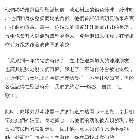
他們紛紛走到巨型聖誕樹前，湊近樹上的銀色鈴球，鈴球映
出他們和身後整個商場的倒影，他們嘗試傾着頭反過來看裏
面扭曲的景象。當中一位銅製的櫥窗娃娃是眾娃娃的長老，
每年也會被人類裝扮成聖誕老人。今年他如以往般，在聖誕
樹前方跟大家發表簡單的演說。
「又來到一年終結的時候了。在此歡迎新加入的娃娃朋友，
也高興能與老朋友們再聚。我老了，不知何時會被迫退役，
而近年這片土地上的事總是使我憂心。不管往後如何，但願
各位記得在聖誕時分，我們的約定——解放、自由、狂
歡！」
此時，商場外原本漆黑一片的街道忽然閃起一道光，引起櫥
窗娃娃們的注意。長老擔心，若他們的活動被人類發現，將
會如市民般被禁制走動，因此他示意大家留在原地不要移
動。外面的那道光一直在游移，像在尋找甚麼似的。