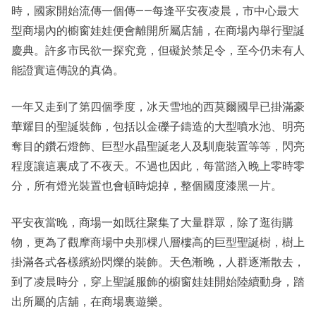
時，國家開始流傳一個傳——每逢平安夜凌晨，市中心最大
型商場內的櫥窗娃娃便會離開所屬店舖，在商場內舉行聖誕
慶典。許多市民欲一探究竟，但礙於禁足令，至今仍未有人
能證實這傳說的真偽。
一年又走到了第四個季度，冰天雪地的西莫爾國早已掛滿豪
華耀目的聖誕裝飾，包括以金礫子鑄造的大型噴水池、明亮
奪目的鑽石燈飾、巨型水晶聖誕老人及馴鹿裝置等等，閃亮
程度讓這裏成了不夜天。不過也因此，每當踏入晚上零時零
分，所有燈光裝置也會頓時熄掉，整個國度漆黑一片。
平安夜當晚，商場一如既往聚集了大量群眾，除了逛街購
物，更為了觀摩商場中央那棵八層樓高的巨型聖誕樹，樹上
掛滿各式各樣繽紛閃爍的裝飾。天色漸晚，人群逐漸散去，
到了凌晨時分，穿上聖誕服飾的櫥窗娃娃開始陸續動身，踏
出所屬的店舖，在商場裏遊樂。