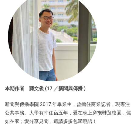
本期作者 龔文俊 (17 ／新聞與傳播 )
新聞與傳播學院 2017 年畢業生，曾擔任商業記者，現專注
公共事務。大學有幸住宿五年，愛在晚上穿拖鞋逛校園，儼
如在家；愛分享見聞，還請多多包涵囈語！