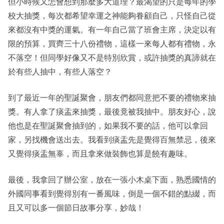
但小時候又怎會想到那麼多大道理？最渴望的只是每年的學
校大抽獎，每次都希望幸運之神能夠眷顧自己，只怪自己從
來都沒有中獎的運氣。有一年自己當了班會主席，決定以有
限的預算，買齊三十八份禮物，這樣一來每人都有禮物，永
不落空！但同學好像又不是特別欣賞，或許抽獎的真諦就在
於有些人抽中，有些人落空？
到了最近一年的聖誕聚會，朋友們都同意把不要的禮物來抽
獎。有人拿了痰盂來抽獎，最後竟被我抽中。朋友好心，說
他也是在聖誕聚會抽到的，如果我不要的話，他可以拿回
家，另找機會送出去。我看到痰盂先是覺得百無禁忌，後來
又覺得痰盂無辜，而且拿來做裝飾也算是饒有趣味。
最後，我拿回了辦公室，放在一張小木桌下面，熟悉國情的
外國同事看到覺得別有一番風味，倒是一個不錯的點綴，而
且又可以多一個節日故事分享，妙哉！