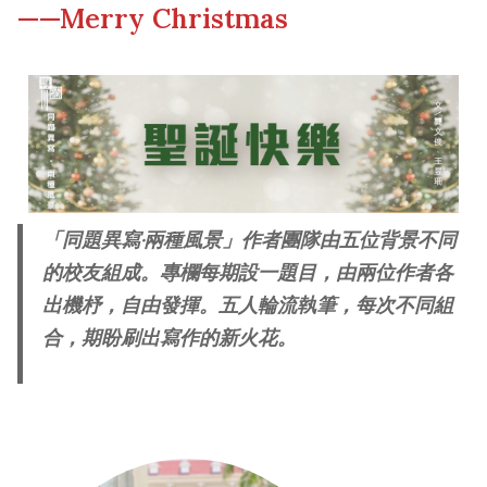
——Merry Christmas
Other College Publications
Campus Tour
Photo Gallery
Fellows of the College
Video Archives
New Asianships
「同題異寫‧兩種風景」作者團隊由五位背景不同
的校友組成。專欄每期設一題目，由兩位作者各
出機杼，自由發揮。五人輪流執筆，每次不同組
合，期盼刷出寫作的新火花。