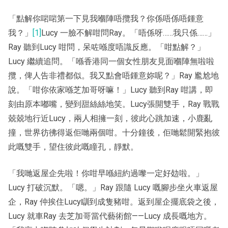
「點解你啱啱第一下見我嗰陣唔攬我？你係唔係唔鍾意
我？」
[1]
Lucy 一臉不解咁問Ray。「唔係呀……我只係……」
Ray 聽到Lucy 咁問，呆咗喺度唔識反應。「咁點解？」
Lucy 繼續追問。「喺香港同一個女性朋友見面嗰陣無啦啦
攬，俾人告非禮都似。我又點會唔鍾意妳呢？」Ray 尷尬地
說。「咁你依家喺芝加哥呀嘛！」Lucy 聽到Ray 咁講，即
刻由原本嘟嘴，變到甜絲絲地笑。Lucy張開雙手，Ray 戰戰
兢兢地行近Lucy，兩人相擁一刻，彼此心跳加速，小鹿亂
撞，世界彷彿得返佢哋兩個咁。十分鐘後，佢哋鬆開緊抱彼
此嘅雙手，望住彼此嘅瞳孔，靜默。
「我哋返屋企先啦！你咁早喺紐約過嚟一定好攰啦。」
Lucy 打破沉默。「嗯。」Ray 跟隨 Lucy 嘅腳步坐火車返屋
企，Ray 仲挨住Lucy瞓到成隻豬咁。返到屋企擺底袋之後，
Lucy 就車Ray 去芝加哥當代藝術館——Lucy 成長嘅地方。