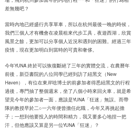
場，飛到杭州參加當年的內地行程——和「狂迷」的行為相
差無幾吧？
當時內地已經盛行共享單車，所以在杭州最後一晚的時候，
我們三個人才有機會在凌晨租來代步工具，夜遊西湖，欣賞
風景之餘，更加可以分享個人近況和遇到的困難。經過三年
疫情，現在更加明白到當時的可貴和奢侈。
今年YUNA 終於可以恢復斷絕了三年的實體交流，在農曆年
前後，新亞書院的八位同學已經到訪了紐黑文（New
Haven），有位在東岸唸博士的前參加者得悉紐黑文的行程
過後，專門抽了整個週末，坐了八個小時來回火車，就是希
望見今年的參加者一面，應該是YUNA「狂迷」無誤。而帶
隊的教授早於二○一六年便曾擔任此職，今年又再挑起擔
子；一想到他要投入的時間和精力，我又要多心地捏一把
汗，但他應該又算是另一位YUNA「狂迷」？