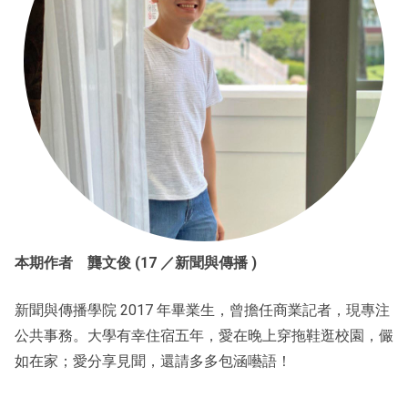
本期作者 龔文俊 (17 ／新聞與傳播 )
新聞與傳播學院 2017 年畢業生，曾擔任商業記者，現專注
公共事務。大學有幸住宿五年，愛在晚上穿拖鞋逛校園，儼
如在家；愛分享見聞，還請多多包涵囈語！