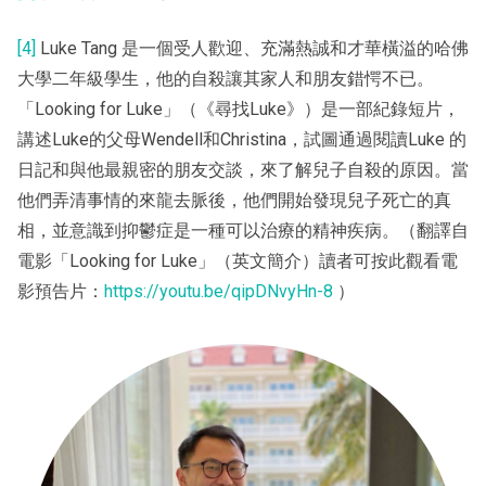
[4]
Luke Tang 是一個受人歡迎、充滿熱誠和才華橫溢的哈佛
大學二年級學生，他的自殺讓其家人和朋友錯愕不已。
「Looking for Luke」（《尋找Luke》）是一部紀錄短片，
講述Luke的父母Wendell和Christina，試圖通過閱讀Luke 的
日記和與他最親密的朋友交談，來了解兒子自殺的原因。當
他們弄清事情的來龍去脈後，他們開始發現兒子死亡的真
相，並意識到抑鬱症是一種可以治療的精神疾病。（翻譯自
電影「Looking for Luke」（英文簡介）讀者可按此觀看電
影預告片：
https://youtu.be/qipDNvyHn-8
）