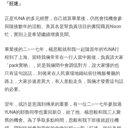
「
狂迷
」
正是YUNA 的多元經歷，自己就算畢業後，仍然會找機會參
與隨後數年的活動。美其名是幫負責項目的書院職員Nixon
忙，實則上是希望繼續增廣見聞。
畢業後的二○一七年，楊思毅就和我一起隨當年的YUNA行
程到了上海。當時我倆常常在一行人當中殿後，負責請大家
「pack實啲」，於是我倆間中會調侃對方，說大家懂的也
只有這句說話……到後來在人民廣場地鐵站前往晚飯餐廳的
路上，大家步速差異大，有人差點走失，我倆才發覺這句話
的必要。
翌年，或許是意識到傳承的重要，有一位二○一七年參加過
YUNA的耶魯同學也重回新亞，給了他、楊思毅和我三人聚
舊的機會。為了爭取多點時間，思毅和我下班後就趕往機