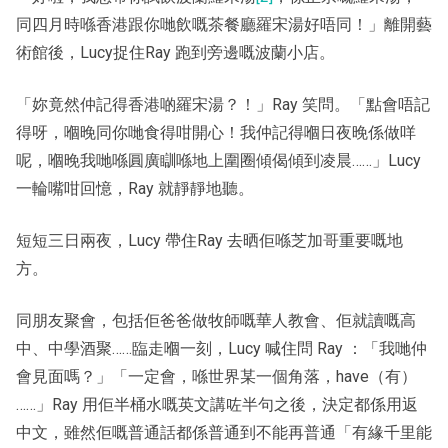
同四月時喺香港跟你哋飲嘅茶餐廳羅宋湯好唔同！」離開藝
術館後，Lucy捉住Ray 跑到旁邊嘅波蘭小店。
「妳竟然仲記得香港啲羅宋湯？！」Ray 笑問。「點會唔記
得呀，嗰晚同你哋食得咁開心！我仲記得嗰日夜晚係做咩
呢，嗰晚我哋喺圓廣瞓喺地上圍圈傾偈傾到凌晨……」Lucy
一輪嘴咁回憶，Ray 就靜靜地聽。
短短三日兩夜，Lucy 帶住Ray 去晒佢喺芝加哥重要嘅地
方。
同朋友聚會，包括佢爸爸做牧師嘅華人教會、佢就讀嘅高
中、中學酒聚……臨走嗰一刻，Lucy 喊住問 Ray ：「我哋仲
會見面嗎？」「一定會，喺世界某一個角落，have（有）
……」Ray 用佢半桶水嘅英文講咗半句之後，決定都係用返
中文，雖然佢嘅普通話都係普通到不能再普通「有緣千里能