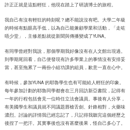
許正正就是這點輕狂，他現在踏上了研讀博士的旅程。
我自己有沒有輕狂的時刻呢？總不能說沒有吧。大學二年級
的時候有點眼高手低，以為自己能兼顧學業和活動，「走咗
唔少堂」，主修差點就從新聞與傳播變成了YUNA。
有同學曾經對我說，那個學期我好像沒有在人文館出現過。
到學期尾回看，自己便發現有許多學業上的事情沒有安排妥
當，甚至拖累了一兩份小組功課的組員，歉意一直在心中。
有時候，參加YUNA 的耶魯學生也有可能給人輕狂的印象。
每年參加計劃的耶魯同學都會在三月回訪新亞書院，記得有
一年的行程包括會見一位時任立法會議員。事後有人分享，
有美國學生和議員就不同議題唇槍舌劍、針鋒相對，火藥味
濃烈。討論的詳情我已經忘記了，只記得我聽完這個經歷之
後捏了一把汗。其實事後也沒有甚麼後果，怪自己多心了。