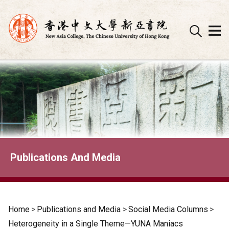
Skip
to
content
Publications And Media
Home
>
Publications and Media
>
Social Media Columns
>
Heterogeneity in a Single Theme—YUNA Maniacs