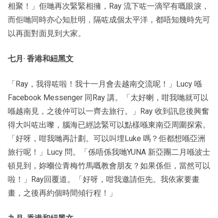
相聚！」佢哋再次緊緊相擁，Ray 流下咗一滴罕有嘅眼淚，
而佢哋同時亦心知肚明，隔咗成個太平洋，都唔知幾時先可
以再面對面見到大家。
七月‧ 香港和紐黑文
「Ray，我得咗啦！我十一月會去越南交流呢！」Lucy 喺
Facebook Messenger 同Ray 講。「太好喇，咁我哋就可以
喺越南見，之後仲可以一齊去旅行。」Ray 收到訊息後興奮
得大叫咗出嚟，腦海已經諗緊可以點樣喺東南亞周圍探索。
「好呀，咁我哋再計劃。可以叫埋Luke 嗎？佢都想喺亞洲
旅行呢！」Lucy 問。「係唔係我哋YUNA 新亞團二月喺波士
頓見到，妳嗰位青梅竹馬嘅教會朋友？如果係佢，當然可以
啦！」Ray回覆道。「好呀，咁我邀請佢先。我依家要畫
畫，之後再約個時間傾行程！」