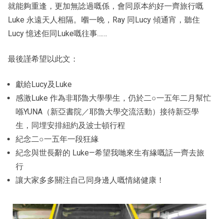
就能夠重逢，更加無諗過嘅係，會同原本約好一齊旅行嘅
Luke 永遠天人相隔。嗰一晚，Ray 同Lucy 傾通宵，聽住
Lucy 憶述佢同Luke嘅往事……
最後謹希望以此文：
獻給Lucy及Luke
感激Luke 作為非耶魯大學學生，仍於二○一五年二月幫忙
喺YUNA（新亞書院／耶魯大學交流活動）接待新亞學
生，同埋安排紐約及波士頓行程
紀念二○一五年一段狂緣
紀念與世長辭的 Luke—希望我哋來生有緣嘅話一齊去旅
行
讓大家多多關注自己同身邊人嘅情緒健康！