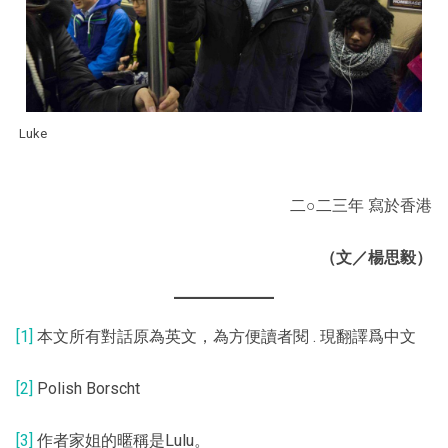
Luke
二○二三年 寫於香港
（文／楊思毅）
[1]
本文所有對話原為英文，為方便讀者閱 . 現翻譯爲中文
[2]
Polish Borscht
[3]
作者家姐的暱稱是Lulu。