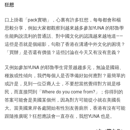
狂想
口上掛着「pack實啲」，心裏有許多狂想，每每都會和楊
思毅分享，例如大家都觀察到越來越多參加YUNA 的耶魯學
生能夠說流利的普通話、對中國文化的認識越來越地道——
這些是否就是個縮影，勾勒了香港在溝通中外文化的困境？
「買辦」是否還有價值？這些討論在今天又有沒有意義？
又例如參加YUNA 的耶魯學生背景越趨多元，無論是國籍、
種族或性傾向，我們每個人是否準備好如何應對？最簡單的
或許是，見到一位亞裔人士，不要想當然覺得對方就是移
民，而直接問到「Where do you come from?」；你得到的
答案可能會是美國某個州，因為對方可能從小就在美國長
大。當美國東岸各處開始有性別友善廁所，香港有沒有可能
跟隨推廣呢？狂想應該會一直存在，我想YUNA 也是。