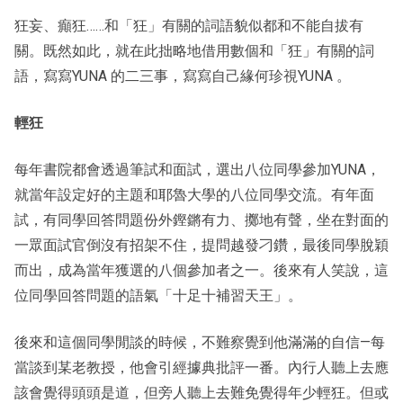
狂妄、癲狂……和「狂」有關的詞語貌似都和不能自拔有
關。既然如此，就在此拙略地借用數個和「狂」有關的詞
語，寫寫YUNA 的二三事，寫寫自己緣何珍視YUNA 。
輕狂
每年書院都會透過筆試和面試，選出八位同學參加YUNA，
就當年設定好的主題和耶魯大學的八位同學交流。有年面
試，有同學回答問題份外鏗鏘有力、擲地有聲，坐在對面的
一眾面試官倒沒有招架不住，提問越發刁鑽，最後同學脫穎
而出，成為當年獲選的八個參加者之一。後來有人笑說，這
位同學回答問題的語氣「十足十補習天王」。
後來和這個同學閒談的時候，不難察覺到他滿滿的自信—每
當談到某老教授，他會引經據典批評一番。內行人聽上去應
該會覺得頭頭是道，但旁人聽上去難免覺得年少輕狂。但或