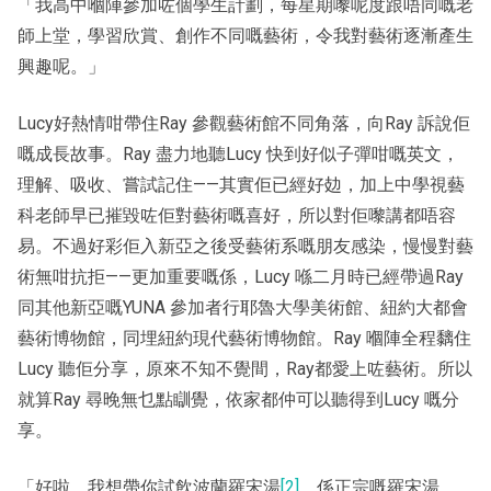
「我高中嗰陣參加咗個學生計劃，每星期嚟呢度跟唔同嘅老
師上堂，學習欣賞、創作不同嘅藝術，令我對藝術逐漸產生
興趣呢。」
Lucy好熱情咁帶住Ray 參觀藝術館不同角落，向Ray 訴說佢
嘅成長故事。Ray 盡力地聽Lucy 快到好似子彈咁嘅英文，
理解、吸收、嘗試記住——其實佢已經好攰，加上中學視藝
科老師早已摧毀咗佢對藝術嘅喜好，所以對佢嚟講都唔容
易。不過好彩佢入新亞之後受藝術系嘅朋友感染，慢慢對藝
術無咁抗拒——更加重要嘅係，Lucy 喺二月時已經帶過Ray
同其他新亞嘅YUNA 參加者行耶魯大學美術館、紐約大都會
藝術博物館，同埋紐約現代藝術博物館。Ray 嗰陣全程黐住
Lucy 聽佢分享，原來不知不覺間，Ray都愛上咗藝術。所以
就算Ray 尋晚無乜點瞓覺，依家都仲可以聽得到Lucy 嘅分
享。
「好啦，我想帶你試飲波蘭羅宋湯
[2]
，係正宗嘅羅宋湯，