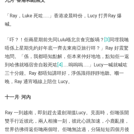
九月‧ 香港和紐黑文
「Ray，Luke 死咗……」香港凌晨時份，Lucy 打畀Ray 爆
喊。
「吓？！佢兩星期前先同Lulu喺北京食完飯喎？
[3]
同埋我哋
唔係上星期先約好年底一齊去東南亞旅行咩？」Ray 好震驚
地問。「係，我都唔知點解，佢本來仲好地地，點知佢一返
到哈佛就喺宿舍自殺死咗
[4]
……嗚嗚嗚……」Lucy一喊就喊咗
三十分鐘。Ray 都唔知講咩好，淨係識得靜靜地聽。嗰一
晚，Ray 通宵喺線上陪住 Lucy。
十一月‧ 河內
Ray 一到越南，即刻趕去還劍湖搵Lucy。見面時，佢哋張開
雙手行近彼此，兩人相擁一刻，彼此心跳加速，小鹿亂撞，
世界彷彿得返佢哋兩個咁。佢哋無諗過，分隔短短四個月後