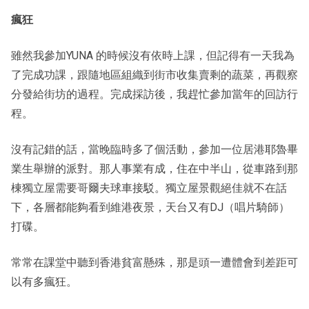
瘋狂
雖然我參加YUNA 的時候沒有依時上課，但記得有一天我為
了完成功課，跟隨地區組織到街市收集賣剩的蔬菜，再觀察
分發給街坊的過程。完成採訪後，我趕忙參加當年的回訪行
程。
沒有記錯的話，當晚臨時多了個活動，參加一位居港耶魯畢
業生舉辦的派對。那人事業有成，住在中半山，從車路到那
棟獨立屋需要哥爾夫球車接駁。獨立屋景觀絕佳就不在話
下，各層都能夠看到維港夜景，天台又有DJ（唱片騎師）
打碟。
常常在課堂中聽到香港貧富懸殊，那是頭一遭體會到差距可
以有多瘋狂。