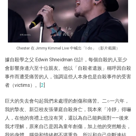
Chester 在 Jimmy Kimmel Live 中喊出「I do」（影片截圖）
據自殺學之父 Edwin Shneidman 估計，每個自殺的人至少
會影響身邊六至十位親友。他以「自殺者遺族」稱呼因自殺
事件而遭受痛苦的人，強調這些人本身也是自殺事件的受害
者（victims）。[
2
]
巨大的失去會勾起我們未處理的創傷和痛苦。二○一六年，
我的摯友、新亞校友張肇庭自殺身亡，我本來「冷靜」得嚇
人，在他的喪禮上也沒有哭，還以為自己能夠面對——後來
我才理解，原來自己是因為童年創傷，加上他的突然離去，
我的身體、腦袋和情緒都不堪重負，所以和自己中斷連結。