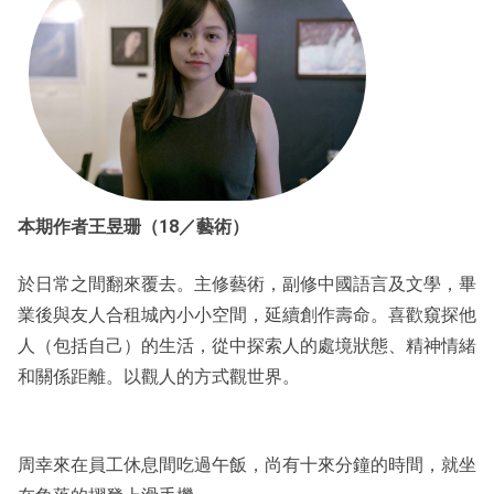
本期作者王昱珊（18／藝術）
於日常之間翻來覆去。主修藝術，副修中國語言及文學，畢
業後與友人合租城內小小空間，延續創作壽命。喜歡窺探他
人（包括自己）的生活，從中探索人的處境狀態、精神情緒
和關係距離。以觀人的方式觀世界。
周幸來在員工休息間吃過午飯，尚有十來分鐘的時間，就坐