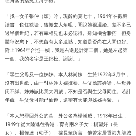
在角落的摺凳上滑手機。
「找一女子張仲（頌）吟，現齡約莫七十，1964年在觀塘
讀書，也住觀塘，後搬去大角咀，聞說她很遲婚。差不多已
過半個世紀，若有幸相見也未必認得。雖知機會渺茫，但身
體每況愈下，不想留有太多遺憾，知道是否尚在人間也好。
附上1964年合照一幀，我是右邊起計第二個，她是左起第
一個。我的名字是王錦松。謝謝。」
「尋生父母及一位姊姊。本人林尚妹，生於1972年3月中，
沒有出世紙，由一對林姓夫婦撫養。生父應該姓梁，生母姓
氏不詳。姊姊該比我大四歲，不知是否與生父母同住。若計
年歲，生父母可能已仙遊，還望有天能與姊姊再聚。」
「本人想尋回外公的墓。外公名為楊漢威，1913年出生，
1949年從大陸逃往香港，育有兩名子女：楊望好（長
女）、楊偉達（幼子）。據長輩所言，他曾定居香港九龍城