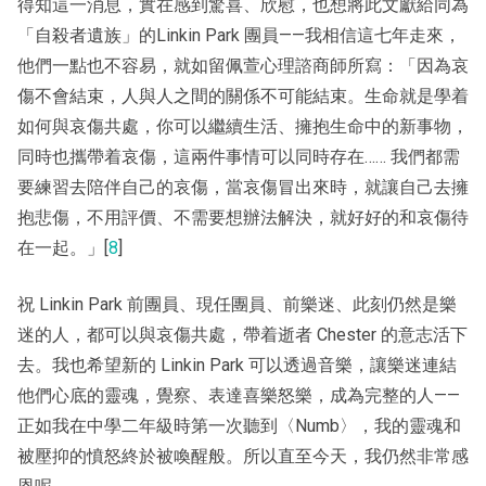
得知這一消息，實在感到驚喜、欣慰，也想將此文獻給同為
「自殺者遺族」的Linkin Park 團員——我相信這七年走來，
他們一點也不容易，就如留佩萱心理諮商師所寫：「因為哀
傷不會結束，人與人之間的關係不可能結束。生命就是學着
如何與哀傷共處，你可以繼續生活、擁抱生命中的新事物，
同時也攜帶着哀傷，這兩件事情可以同時存在…… 我們都需
要練習去陪伴自己的哀傷，當哀傷冒出來時，就讓自己去擁
抱悲傷，不用評價、不需要想辦法解決，就好好的和哀傷待
在一起。」[
8
]
祝 Linkin Park 前團員、現任團員、前樂迷、此刻仍然是樂
迷的人，都可以與哀傷共處，帶着逝者 Chester 的意志活下
去。我也希望新的 Linkin Park 可以透過音樂，讓樂迷連結
他們心底的靈魂，覺察、表達喜樂怒樂，成為完整的人——
正如我在中學二年級時第一次聽到〈Numb〉，我的靈魂和
被壓抑的憤怒終於被喚醒般。所以直至今天，我仍然非常感