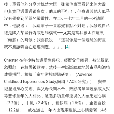
後，重看他的分享才恍然大悟，雖然他表面看起來無大礙，
但其實已透露過很多次，他真的不行了，但身邊其他人似乎
沒有覺察到問題的嚴重性。在二○一七年二月的一次訪問
中，他說過：「我這輩子一直感覺有點不對勁，我發現自己
總是陷入某些行為或思維模式——尤其是當我被困在這裏
（頭腦）的時候；我喜歡說：『這就像是一個危險的街區，
我不應該獨自在這裏閒逛。』」。[
4
]
Chester 在年少時曾遭受性侵犯，經歷父母離異、被父親疏
忽照顧、在校園被欺凌，然後一生斷斷續續地與毒品和酒精
成癮搏鬥。根據「童年逆境經驗研究」（Adverse
Childhood Experiences Study;簡稱「ACE 研究」），與未
經歷過身心受虐、與父母長期不合、照顧者酗酒嗑藥或入獄
等悲慘童年的人相比，遭遇多項童年逆境的人罹患冠心病
（2.2倍）、中風（2.4倍）、糖尿病（1.6倍）、企圖自殺
（12.2倍），或在過去一年內出現兩週以上心情憂鬱（4.6