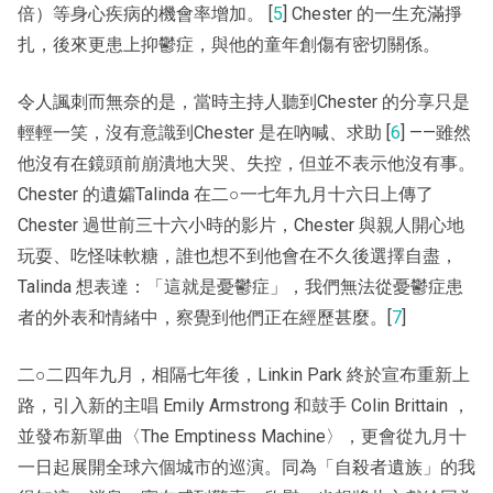
倍）等身心疾病的機會率增加。 [
5
] Chester 的一生充滿掙
扎，後來更患上抑鬱症，與他的童年創傷有密切關係。
令人諷刺而無奈的是，當時主持人聽到Chester 的分享只是
輕輕一笑，沒有意識到Chester 是在吶喊、求助 [
6
] ——雖然
他沒有在鏡頭前崩潰地大哭、失控，但並不表示他沒有事。
Chester 的遺孀Talinda 在二○一七年九月十六日上傳了
Chester 過世前三十六小時的影片，Chester 與親人開心地
玩耍、吃怪味軟糖，誰也想不到他會在不久後選擇自盡，
Talinda 想表達：「這就是憂鬱症」，我們無法從憂鬱症患
者的外表和情緒中，察覺到他們正在經歷甚麼。[
7
]
二○二四年九月，相隔七年後，Linkin Park 終於宣布重新上
路，引入新的主唱 Emily Armstrong 和鼓手 Colin Brittain ，
並發布新單曲〈The Emptiness Machine〉，更會從九月十
一日起展開全球六個城市的巡演。同為「自殺者遺族」的我