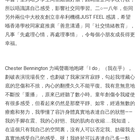
所以唔識講自己感受，影響社交同學習。二○一八年，佢同
另外兩位中大校友創立非牟利機構JUST FEEL 感講，希望
喺香港學校同家庭推廣「善意溝通」同「社交情緒教育」，
凡事「先處理心情，再處理事情」，令每個小朋友成長得更
幸福。
Chester Bennington 力竭聲嘶地咆哮「I do」（我在乎），
劃破表演現場長空，也劃破了我家深宵寂靜，勾起我埋藏心
底的悲傷和不捨，內心的翻攪久久不能平復。我有意無意地
不斷按「重播」，原來已經聽了數小時。童年創傷令我縱使
有很多感受，但看起來仍然是那麼平靜、如常，經過無數的
療癒和努力，我學懂了容許身體真實地表達自己的狀態——
我的手腳在震、我的心好悒、我的肌肉在收縮……我知道，
在這個只有我自己的空間裏，沒有人可以否定我、妨礙我去
真實地感受自己的感受。呀！我終於可以表達自己多一點