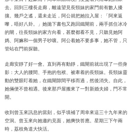
去。回到三樓長走廊，離遠望見長頸妹的家門前有數人擾
攘。幾戶之遙，還未走近，阿公就把她拉入屋：「阿來返
嚟，唔好八卦。」她拋下書包又跑回鐵閘前，兩手抓住冰冷
的閘，往長頸妹的家方向看，甚麼都看不見，只聽見她阿
媽、阿嫲和一個男子吵嚷。阿公着她不要多事，她不管，只
管站在門前探聽。
走廊安靜了好一會。直到再有動靜，鐵閘前就出現了一些身
影：大人的腰間、手抱的包袱、被牽着的長頸妹。長頸妹靈
動的雙眼盯着她，在鐵閘隙間平移而過，然後消失。自此，
她倆便不曾相遇。後來那戶屋搬來了一對新婚夫婦，門不常
開。
收到曾玉來訊息的當刻，似乎填補了周幸來這三十九年來的
空洞。曾玉來向她邀約見面，她爽快答應。星期三下午兩
時，荔枝角道大快活。