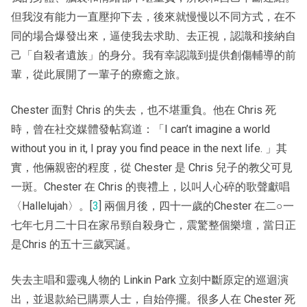
但我沒有能力一直壓抑下去，後來就慢慢以不同方式，在不
同的場合爆發出來，逼使我去求助、去正視，認識和接納自
己「自殺者遺族」的身分。我有幸認識到提供創傷輔導的前
輩，從此展開了一輩子的療癒之旅。
Chester 面對 Chris 的失去，也不堪重負。他在 Chris 死
時，曾在社交媒體發帖寫道：「I can’t imagine a world
without you in it, I pray you find peace in the next life. 」其
實，他倆親密的程度，從 Chester 是 Chris 兒子的教父可見
一斑。Chester 在 Chris 的喪禮上，以叫人心碎的歌聲獻唱
〈Hallelujah〉。[
3
] 兩個月後，四十一歲的Chester 在二○一
七年七月二十日在家吊頸自殺身亡，震驚整個樂壇，當日正
是Chris 的五十三歲冥誕。
失去主唱和靈魂人物的 Linkin Park 立刻中斷原定的巡迴演
出，並退款給已購票人士，自始停擺。很多人在 Chester 死