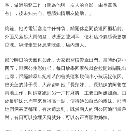
區，做過船務工作（圖為他與一友人的合影，由長輩保
有），後未知去向。懇請知情朋友協助。」
夠鐘。她將電話塞進牛仔褲袋，離開休息間後返回櫃枱前。
外面又落起大雨傾盆，沙瀝之聲刺耳，便利店冷氣感覺更加
涼凍。經理走進休息間吃飯，店內無人。
那段時日的天氣也如此，大家都習慣帶傘出門。當時約莫小
四五，跟阿公住彩虹邨，每日放學回家後就會拉開鐵閘跑出
走廊，跟隔離屋年紀相若的曾美蓮和幾個小小孩玩捉依因。
曾美蓮的脖子長，大家都叫她「長頸妹」。長頸妹的阿爸在
內地工作，阿媽常跑到另一戶打麻將，主要由阿嫲照顧。由
於長頸妹比周幸來長得高一點，便待她如自己的親妹。那時
她們倆甚麼都聊，有次還談到，既然兩人的阿公阿嫲門當戶
對，有日可以拉埋天窗就好，可以名正言順做姊妹。