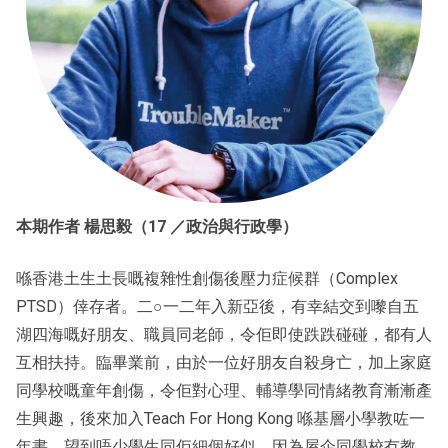
本期作者 楊思毅（17 ／政治與行政學）
喺香港土生土長嘅複雜性創傷後壓力症候群（Complex
PTSD）倖存者。二○一二年入新亞後，有幸結交到嚟自五
湖四海嘅好朋友、職員同老師，令佢即使跌跌碰碰，都有人
互相扶持。臨畢業前，由於一位好朋友自殺身亡，加上家庭
同學校嘅童年創傷，令佢對心理、輔導學同情緒教育漸漸產
生興趣，後來加入Teach For Hong Kong 喺基層小學教咗一
年書，望到唔少學生同佢細個好似，因為屋企同學校冇教，