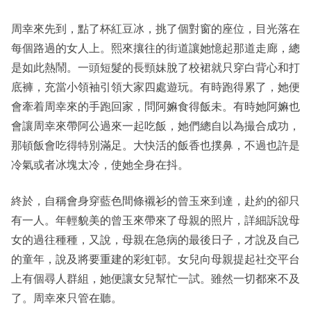
周幸來先到，點了杯紅豆冰，挑了個對窗的座位，目光落在
每個路過的女人上。熙來攘往的街道讓她憶起那道走廊，總
是如此熱鬧。一頭短髮的長頸妹脫了校裙就只穿白背心和打
底褲，充當小領袖引領大家四處遊玩。有時跑得累了，她便
會牽着周幸來的手跑回家，問阿嫲食得飯未。有時她阿嫲也
會讓周幸來帶阿公過來一起吃飯，她們總自以為撮合成功，
那頓飯會吃得特別滿足。大快活的飯香也撲鼻，不過也許是
冷氣或者冰塊太冷，使她全身在抖。
終於，自稱會身穿藍色間條襯衫的曾玉來到達，赴約的卻只
有一人。年輕貌美的曾玉來帶來了母親的照片，詳細訴說母
女的過往種種，又說，母親在急病的最後日子，才說及自己
的童年，說及將要重建的彩虹邨。女兒向母親提起社交平台
上有個尋人群組，她便讓女兒幫忙一試。雖然一切都來不及
了。周幸來只管在聽。