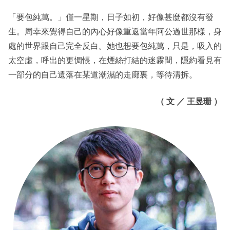
「要包純萬。」僅一星期，日子如初，好像甚麼都沒有發
生。周幸來覺得自己的內心好像重返當年阿公過世那樣，身
處的世界跟自己完全反白。她也想要包純萬，只是，吸入的
太空虛，呼出的更惆悵，在煙絲打結的迷霧間，隱約看見有
一部分的自己遺落在某道潮濕的走廊裏，等待清拆。
（ 文 ／ 王昱珊
）