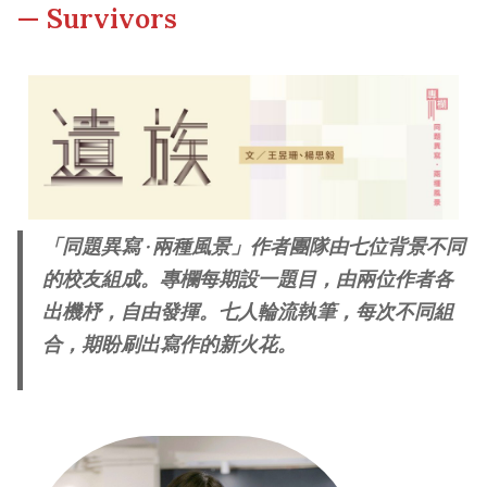
— Survivors
Other College Publications
Campus Tour
Photo Gallery
Fellows of the College
Video Archives
「同題異寫 ‧ 兩種風景」作者團隊由七位背景不同
的校友組成。專欄每期設一題目，由兩位作者各
出機杼，自由發揮。七人輪流執筆，每次不同組
合，期盼刷出寫作的新火花。