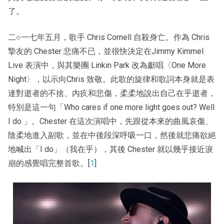
了。
二○一七年五月，歌手 Chris Cornell 自殺身亡。作為 Chris
摯友的 Chester 悲痛不已，並很快決定在Jimmy Kimmel
Live 表演中，與其樂團 Linkin Park 改為獻唱〈One More
Night〉，以示向Chris 致敬。此歌的旋律和歌詞本身就是表
達對逝者的不捨、內疚和悲傷，柔柔地說出自己在乎逝者，
特別是這一句「Who cares if one more light goes out? Well
I do 」。Chester 在這次演唱中，先跟從本來的曲風哀傷、
陰柔地進入副歌，並在中後段深呼吸一口，然後就悲痛欲絕
地喊出「I do」（我在乎），其後 Chester 就以幾乎接近淚
崩的感覺唱完整首歌。[
1
]