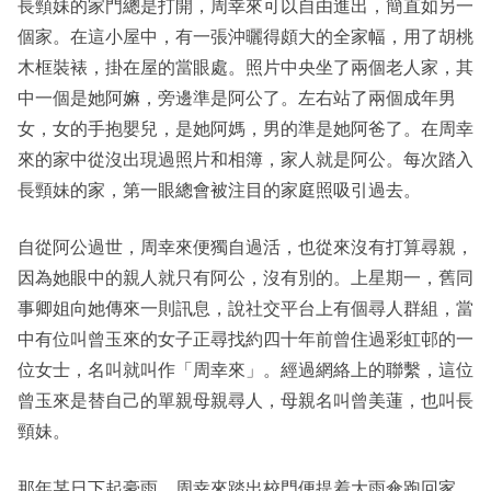
長頸妹的家門總是打開，周幸來可以自由進出，簡直如另一
個家。在這小屋中，有一張沖曬得頗大的全家幅，用了胡桃
木框裝裱，掛在屋的當眼處。照片中央坐了兩個老人家，其
中一個是她阿嫲，旁邊準是阿公了。左右站了兩個成年男
女，女的手抱嬰兒，是她阿媽，男的準是她阿爸了。在周幸
來的家中從沒出現過照片和相簿，家人就是阿公。每次踏入
長頸妹的家，第一眼總會被注目的家庭照吸引過去。
自從阿公過世，周幸來便獨自過活，也從來沒有打算尋親，
因為她眼中的親人就只有阿公，沒有別的。上星期一，舊同
事卿姐向她傳來一則訊息，說社交平台上有個尋人群組，當
中有位叫曾玉來的女子正尋找約四十年前曾住過彩虹邨的一
位女士，名叫就叫作「周幸來」。經過網絡上的聯繫，這位
曾玉來是替自己的單親母親尋人，母親名叫曾美蓮，也叫長
頸妹。
那年某日下起豪雨，周幸來踏出校門便提着大雨傘跑回家