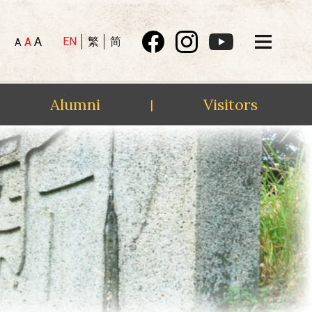
A
EN
繁
简
A
A
Alumni
Visitors
|