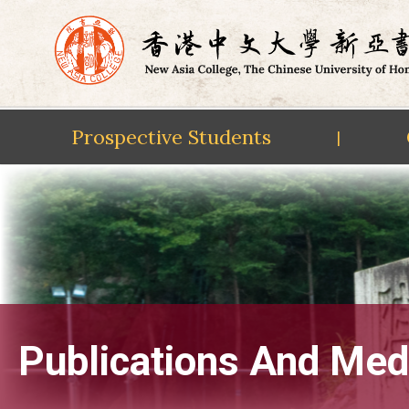
Prospective Students
|
Skip
to
content
Publications And Med