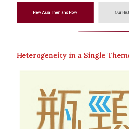
New Asia Then and Now
Our Hist
Heterogeneity in a Single Them