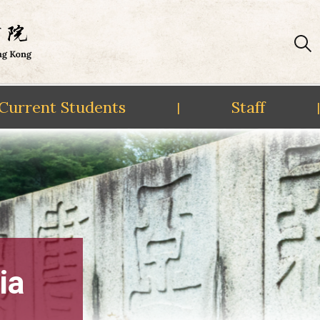
Current Students
Staff
|
|
ia