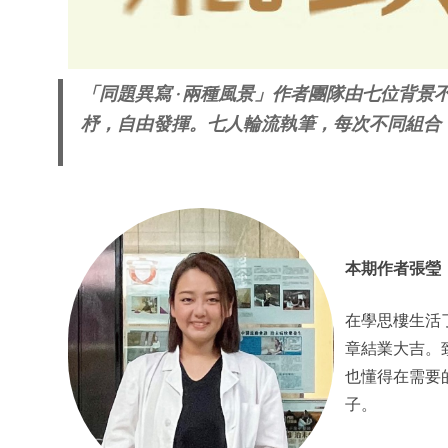
「同題異寫 ‧ 兩種風景」作者團隊由七位背
杼，自由發揮。七人輪流執筆，每次不同組合
本期作者張瑩
在學思樓生活
章結業大吉。
也懂得在需要
子。