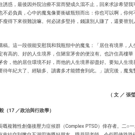
住誘惑，最後因外院治療不當而變成久瀉不止，回來求診希望我
也不必負責，心中的魔鬼像要衝破瓶頸而出：你也可以啊，你何
不瘦得下來很難說嘛。何必諸多堅持，錢讓別人賺了，還要替別
講稿。這一段很能安慰我和我瓶頸中的魔鬼：「居住有境界，人
定有高的、好的人生境界，住陋室茅舍的便沒有。也許住高樓華
茅舍，他的居住環境不好，而他的人生境界卻盡好。要知人生境
要待年紀大了、經驗多、讀書多才能體會到此。」讀完後，魔鬼
。
（ 文 ／ 張瑩
毅（17 ／政治與行政學）
嘅複雜性創傷後壓力症候群（Complex PTSD）倖存者。二○一
有幸結交到嚟自五湖四海嘅好朋友、職員同老師，令佢即使跌跌