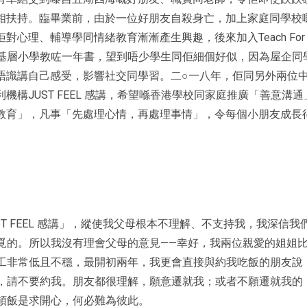
相扶持。臨畢業前，由於一位好朋友自殺身亡，加上家庭同學校
對心理、輔導學同情緒教育漸漸產生興趣，後來加入Teach For
ng 喺基層小學教咗一年書，望到唔少學生同佢細個好似，因為屋企同
唔識講自己感受，影響社交同學習。二○一八年，佢同另外兩位
機構JUST FEEL 感講，希望喺香港學校同家庭推廣「善意溝通
教育」，凡事「先處理心情，再處理事情」，令每個小朋友成長
T FEEL 感講」，縱使我父母根本不理解、不支持我，我深信我
覓的。所以我沒有理會父母的意見——幸好，我兩位親愛的姐姐
工非常低且不穩，最開初兩年，我更會直接與約我吃飯的朋友說
，請不要約我。朋友都很理解，願意遷就我；或者不願遷就我的
頓飯是求開心，何必難為彼此。