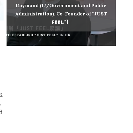
Raymond (17/Government and Public
Administration), Co-Founder of “JUST
FEEL”】
成
，
日