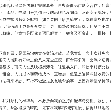
顏組合和最皇牌的減肥豐胸套餐，再與保健品供應商合作，售賣
死」產品。中藥用來貨價最低的品牌也沒關係，反正安全就好，
分成中扣減薪金來貼補；如果要開「珍貴藥材」，藥費當然也要
足，病假證明亦是多多益善，更可順勢多開幾日藥，何樂而不為
加薪嘛。但實情是既然套票已經賣了，顧客又不會走，一批接一
不賣套票，是因為治病實在難論次數。若我賣出一套十次針灸套
讓病人感到有好轉之餘又未完全痊癒，而會再多買一套嗎？這實
著很多，而病人也反映極易溶化、味道易入口。即使來貨價比較
。租金、人力成本和藥物成本一直增加，但還是選擇凍結收費的
無法再來求診。堅持不做遊走灰色地帶的事，是因為希望堅持做
。我對順利的標準為：不必放棄我的堅持而能準時交租、發薪。
看了。熱誠退減的時刻，還有在我解釋利弊過後，信誓旦旦地說