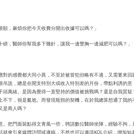
限額，麻煩你把今天收費分開出收據可以嗎？」
十磅，醫師你幫我多下幾針，讓我一邊豐胸一邊減肥可以嗎？」
應對的感覺都大同小異，不至於被冒犯但略有不適，又需要來回
很吊詭，總是在開支特別大或收入特別差的月份，帶點利誘的意
千頭萬緒。是因為覺得一直堅持的價值被挑戰嗎？還是自我質疑
上不下，很是尷尬。而發現瓶頸的契機，在於我總算想通了我的
又是商人嗎？
意。把門面裝點得文青風一些，聘請數位醫師坐陣，經驗不拘，
話就會引來媒體訪問或邀稿，不然也可以邀請KOL介紹，增加知