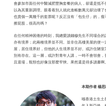
會參加市面任何中醫減肥豐胸套餐的病人，卻還是抵不
以為其重新調理。眼看着別人就此進帳數萬元卻治壞了
也賣個一萬幾千的套票呢？反正沒有「包生仔」的，瘦
擦屁股，很高尚嗎？
在任何精神困倦的時刻，我總愛讀錢穆先生不同場合的
亦有境界；此兩種境界並不同。並非住高樓美屋的便一
屋，居住境界好，但他的人生境界並不好。或許住陋室
別有存在。這一層，或許對青年人講，一時不會領會，
且退場，瓶頸也好像沒那麼窄狹。果然還是得多讀書啊
本期作者 楊思
喺香港土生土長
年入新亞後，