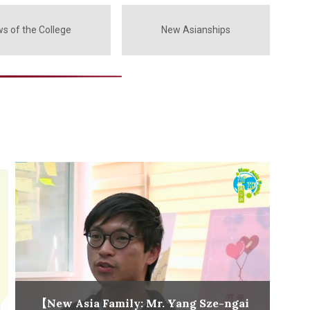
ws of the College
New Asianships
【New Asia Family: Mr. Yang Sze-ngai