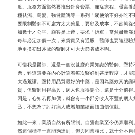
度。服務方面當然要推出針灸套票、痛症療程、暖宮養
種祛濕、烏髮、強健體魄等一系列「縱使治不好亦吃不
要限制醫師不可處方太大藥量，要顧及成本，不然就從
加數十才公平。顧客是上帝，要求「拆單」當然盡量滿
每年必定加價一次，來貨貴又有通脹，醫師也要隨經驗
地更換初出茅廬的醫師才可大大節省成本啊。
可惜我是醫師。還是一個沒甚麼商業知識的醫師。堅持
票，難道還要在內心計算着每次醫好到甚麼程度，才能
太過荒謬。堅持用品質最好的中藥，是因為藥效真的顯
貴，但醫師用得高興，病人也服得開心，還是十分值得
因是，心知若再加價，就會有一小部分收入不豐的病人
己，不想為了討好病人或增加業績而扭曲價值觀。
如此一來，業績自然有所限制。自覺創業至今仍算順利
然這個標準一直能夠達到，但與同業相比，就十分不夠