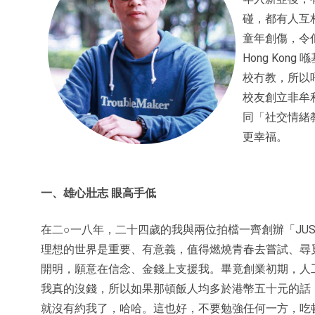
碰，都有人互
童年創傷，令佢
Hong Ko
校冇教，所以
校友創立非牟利
同「社交情緒
更幸福。
一、雄心壯志 眼高手低
在二○一八年，二十四歲的我與兩位拍檔一齊創辦「JUS
理想的世界是重要、有意義，值得燃燒青春去嘗試、尋
開明，願意在信念、金錢上支援我。畢竟創業初期，人
我真的沒錢，所以如果那頓飯人均多於港幣五十元的話
就沒有約我了，哈哈。這也好，不要勉強任何一方，吃