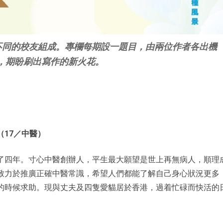
景不同的校友組成。專欄每期設一題目，由兩位作者各出機
，期盼刷出寫作的新火花。
（17／中醫）
了四年。寸心中醫創辦人，平生最大願望是世上再無病人，順理
致力於推廣正確中醫常識，希望人們都能了解自己身心狀況更多
的時候求助。現與丈夫及四隻愛貓居於香港，過着忙碌而快活的