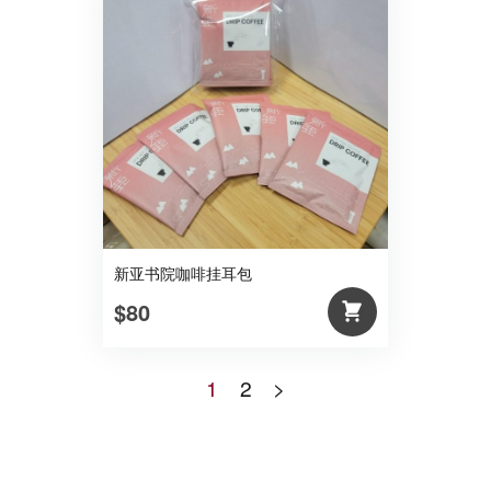
新亚书院咖啡挂耳包
$80
1
2
>