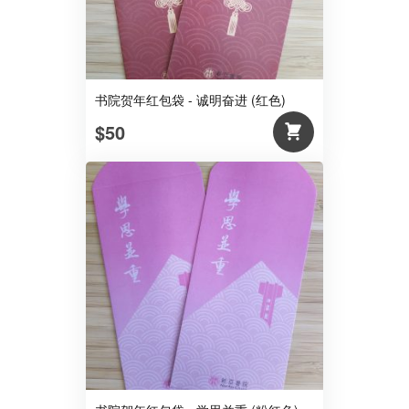
书院贺年红包袋 - 诚明奋进 (红色)
$50