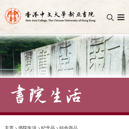
Skip
to
content
主页
>
书院生活
>
纪念品
>
特色商品