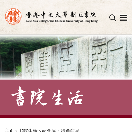
Skip
to
content
主页
>
书院生活
>
纪念品
>
特色商品