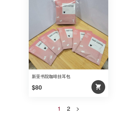
新亚书院咖啡挂耳包
$80
1
2
>