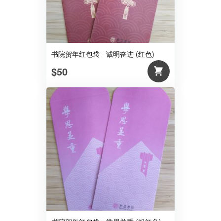
书院贺年红包袋 - 诚明奋进 (红色)
$50