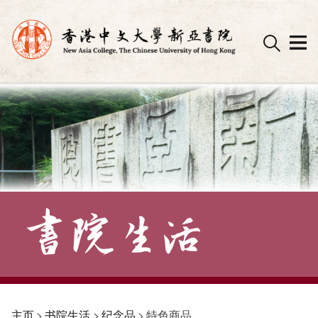
Skip
to
content
主页
>
书院生活
>
纪念品
>
特色商品