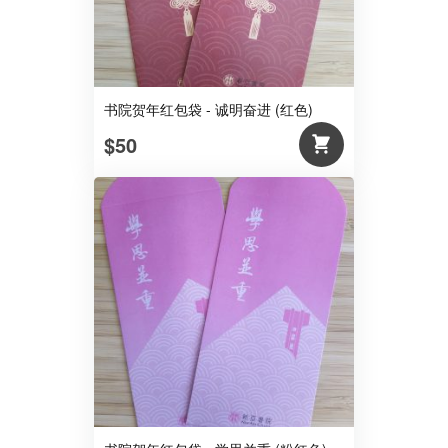
书院贺年红包袋 - 诚明奋进 (红色)
$50