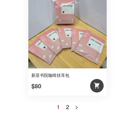
新亚书院咖啡挂耳包
$80
1
2
>