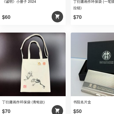
《诚明》小册子 2024
丁衍庸画作环保袋 (一笔猫
拉链)
$60
$70
丁衍庸画作环保袋 (青蛙款)
书院名片盒
$70
$50