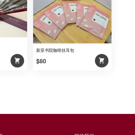
新亚书院咖啡挂耳包
$80