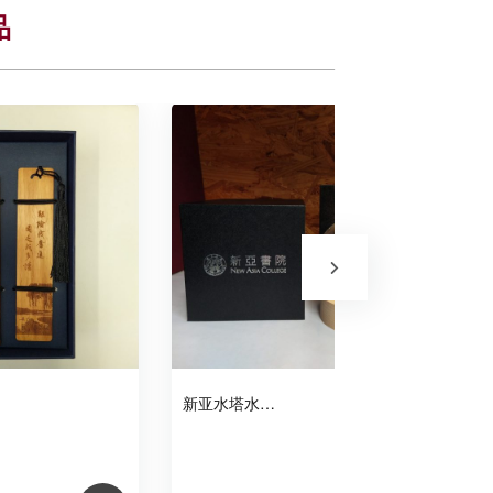
品
新亚水塔水…