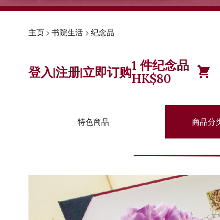
主页
>
书院生活
>
纪念品
1
件纪念品
登入
注册
立即订购
|
|
HK$
80
特色商品
商品分