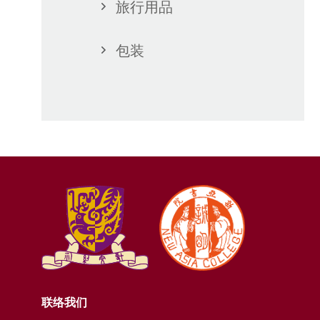
旅行用品
院围巾2…
书院校徽胸…
包装
160
$25
联络我们