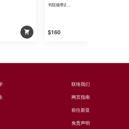
书院领带2…
$160
$
学
联络我们
生
网页指南
前往新亚
免责声明