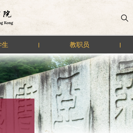
学生
教职员
|
|