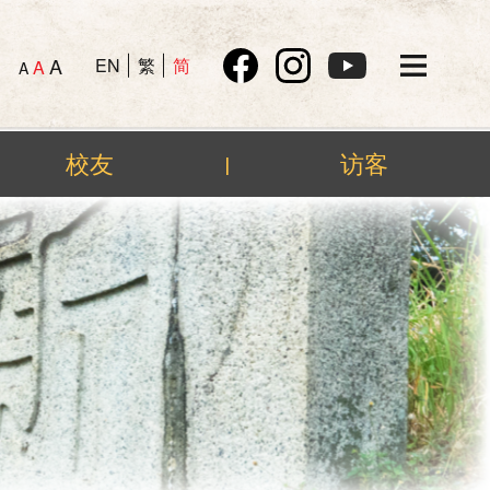
A
EN
繁
简
A
A
校友
访客
|