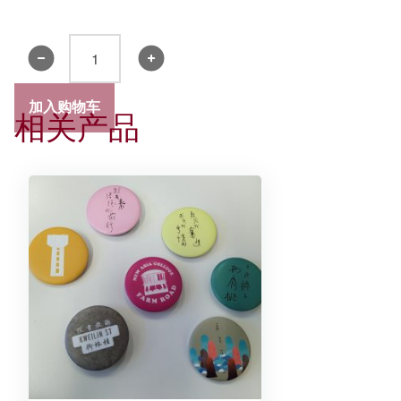
书
院
领
加入购物车
相关产品
带
2019
-
精
装
礼
盒
数
量