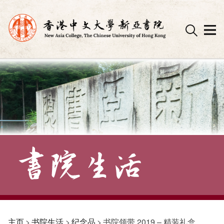
Skip
to
content
主页
>
书院生活
>
纪念品
>
书院领带 2019 – 精装礼盒