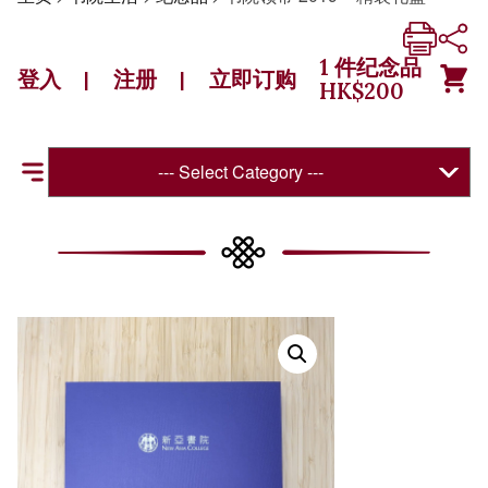
1
件纪念品
登入
注册
立即订购
|
|
HK$
200
--- Select Category ---