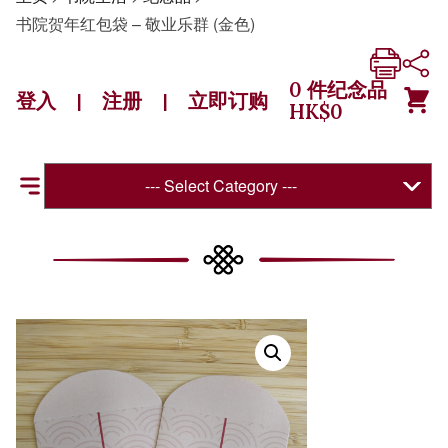
书院贺年红包袋 – 敬业乐群 (金色)
0
件纪念品
登入
注册
立即订购
|
|
HK$
0
--- Select Category ---