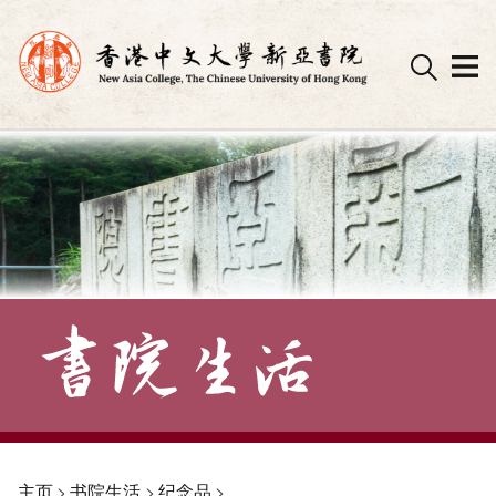
Skip
to
content
主页
>
书院生活
>
纪念品
>