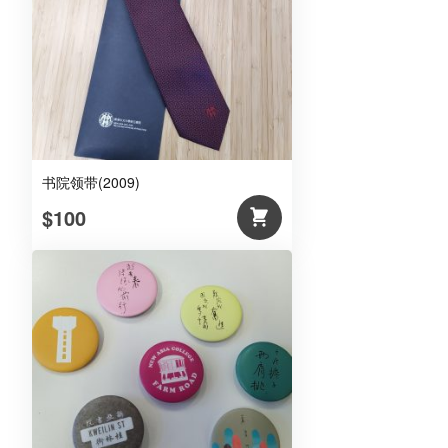
(金
色)
数
量
书院领带(2009)
$100