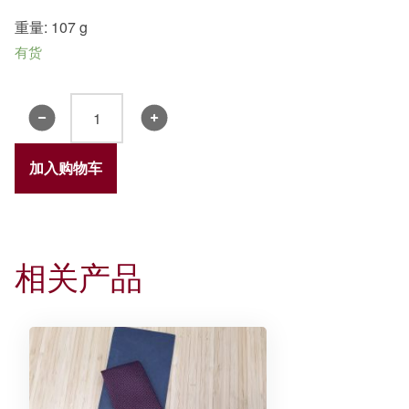
重量: 107 g
有货
书
院
贺
加入购物车
年
红
包
袋
相关产品
-
敬
业
乐
群