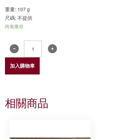
重量: 107 g
尺碼: 不提供
尚有庫存
書
院
賀
加入購物車
年
利
是
封
相關商品
-
敬
業
樂