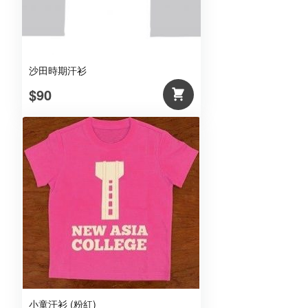
沙田時期汗衫
$90
小童汗衫 (粉紅)