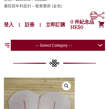
書院賀年利是封 – 敬業樂群 (金色)
0
件紀念品
登入
註冊
立即訂購
|
|
HK$
0
--- Select Category ---