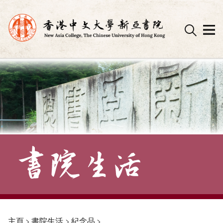
Skip
to
content
主頁
>
書院生活
>
紀念品
>