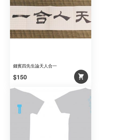
群
(金
色)
數
量
錢賓四先生論天人合一
$150