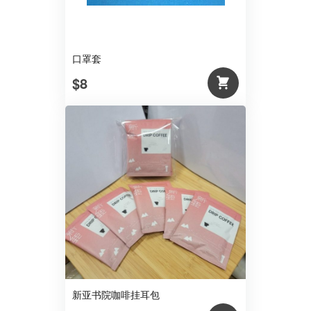
口罩套
$8
新亚书院咖啡挂耳包