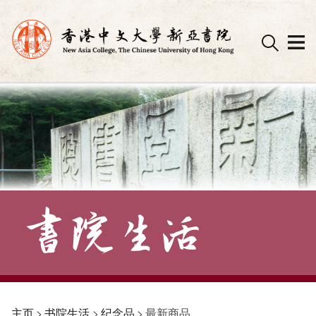
Skip
to
content
主页
>
书院生活
>
纪念品
>
最新商品