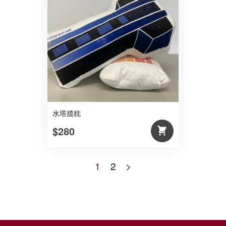
水塔揽枕
$280
1
2
>