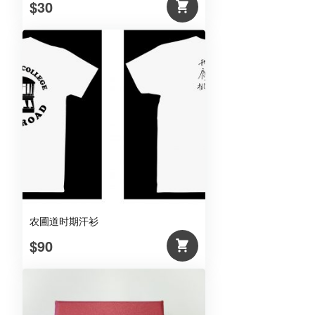
$30
农圃道时期汗衫
$90