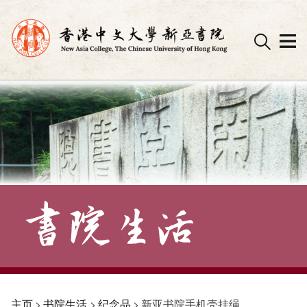
Skip
to
content
主页
>
书院生活
>
纪念品
>
新亚书院手机壳挂绳