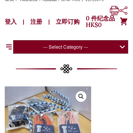
0
件纪念品
登入
注册
立即订购
|
|
HK$
0
--- Select Category ---