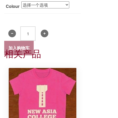
Colour
新
亚
书
加入购物车
相关产品
院
手
机
壳
挂
绳
数
量