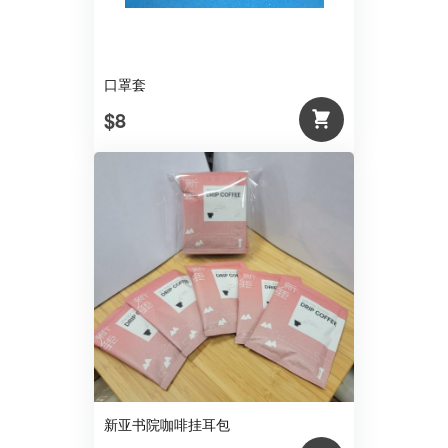
口罩套
$8
新亚书院咖啡挂耳包