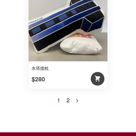
水塔揽枕
$280
1
2
>