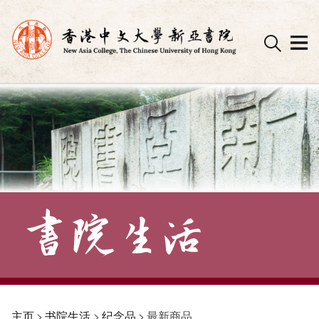
Skip
to
content
主页
>
书院生活
>
纪念品
>
最新商品