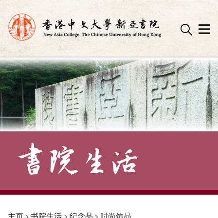
Skip
to
content
主页
>
书院生活
>
纪念品
>
时尚饰品