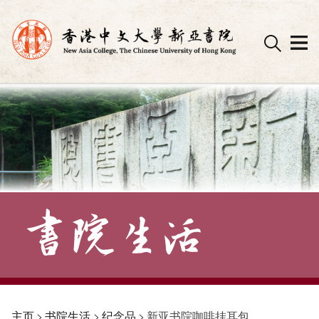
Skip
to
content
主页
>
书院生活
>
纪念品
>
新亚书院咖啡挂耳包