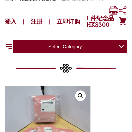
1
件纪念品
登入
注册
立即订购
|
|
HK$
300
--- Select Category ---