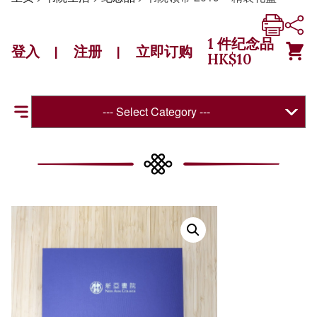
1
件纪念品
登入
注册
立即订购
|
|
HK$
10
--- Select Category ---