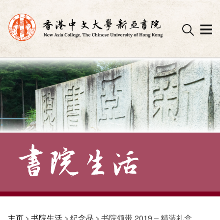
Skip
to
content
主页
>
书院生活
>
纪念品
>
书院领带 2019 – 精装礼盒