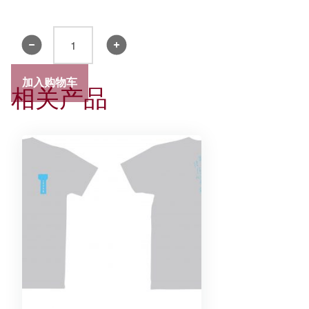
书
院
领
加入购物车
相关产品
带
2019
-
精
装
礼
盒
数
量