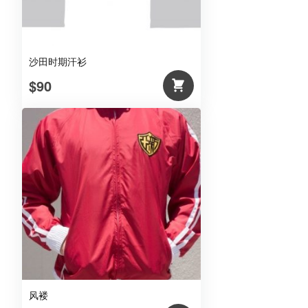
沙田时期汗衫
$90
风褛