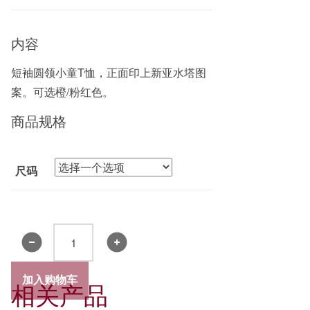
内容
短袖圆领小童T恤，正面印上新亚水塔图
案。可选橙/粉红色。
商品规格
尺码
小
童
汗
加入购物车
相关产品
衫
(粉