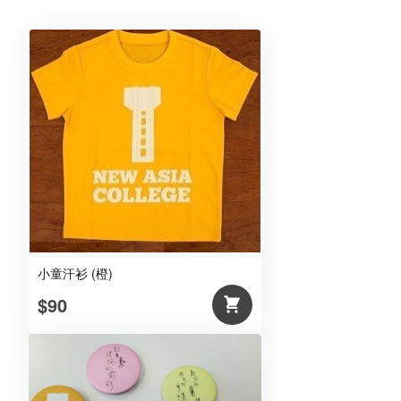
红)
数
量
小童汗衫 (橙)
$90