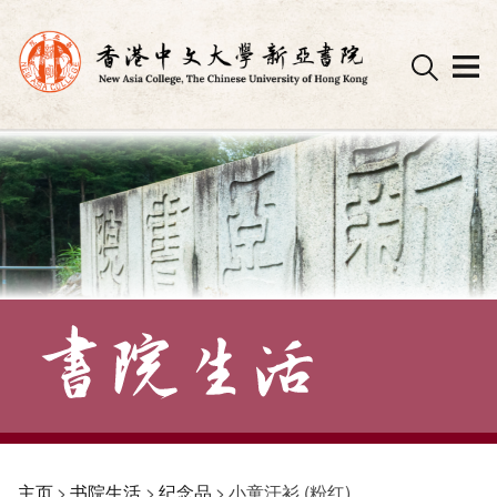
Skip
to
content
主页
>
书院生活
>
纪念品
>
小童汗衫 (粉红)