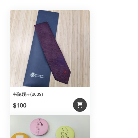
红)
数
量
书院领带(2009)
$100