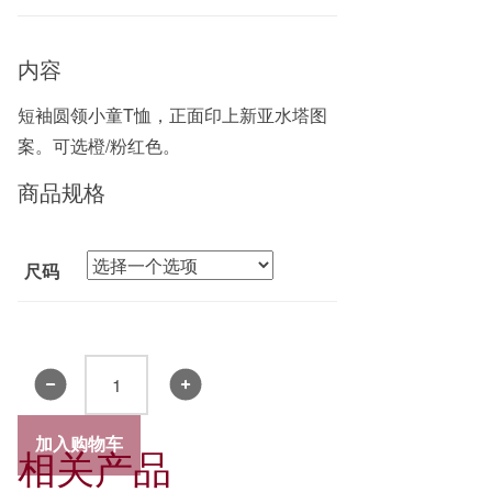
内容
短袖圆领小童T恤，正面印上新亚水塔图
案。可选橙/粉红色。
商品规格
尺码
小
童
汗
加入购物车
相关产品
衫
(粉