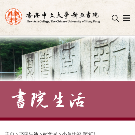
Skip
to
content
主页
>
书院生活
>
纪念品
>
小童汗衫 (粉红)