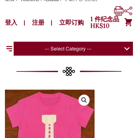
1
件纪念品
登入
注册
立即订购
|
|
HK$
10
--- Select Category ---