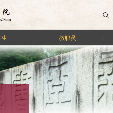
学生
教职员
|
|