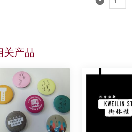
章
1
(紫
色)
数
量
相关产品