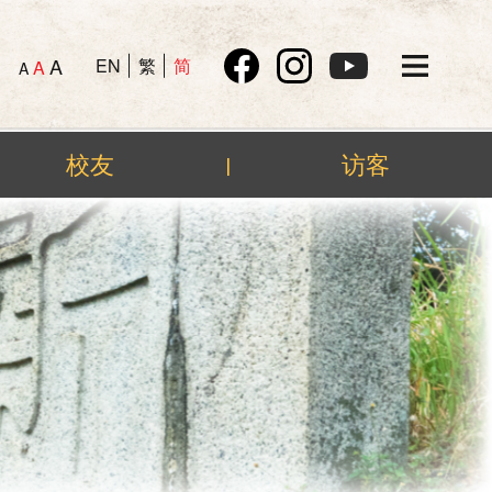
A
EN
繁
简
A
A
校友
访客
|