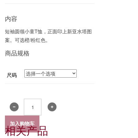
内容
短袖圆领小童T恤，正面印上新亚水塔图
案。可选橙/粉红色。
商品规格
尺码
小
童
汗
加入购物车
相关产品
衫
(橙)