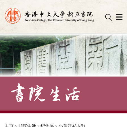
Skip
to
content
主页
>
书院生活
>
纪念品
>
小童汗衫 (橙)