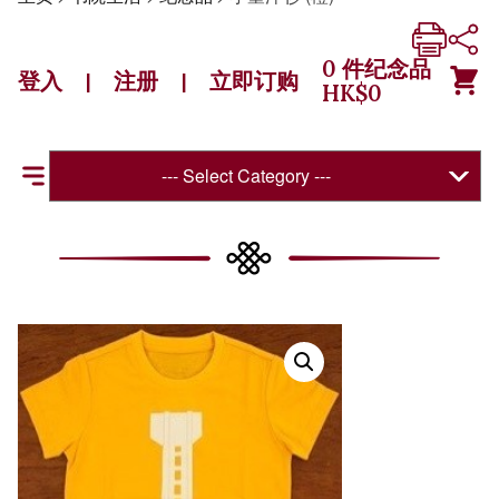
0
件纪念品
登入
注册
立即订购
|
|
HK$
0
--- Select Category ---