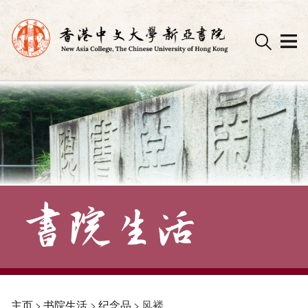
Skip
to
content
主页
>
书院生活
>
纪念品
>
风褛