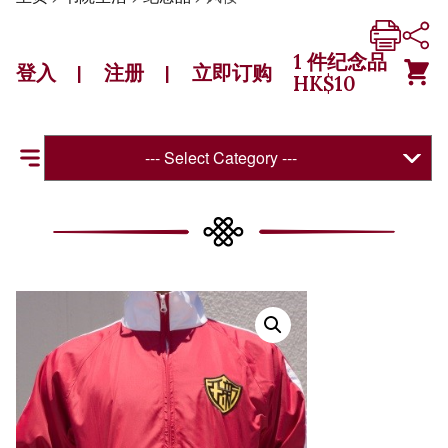
1
件纪念品
登入
注册
立即订购
|
|
HK$
10
--- Select Category ---