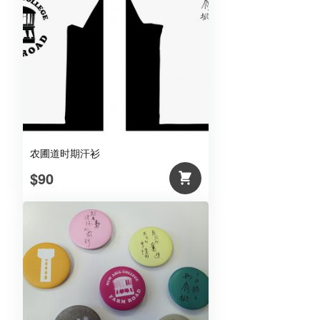
农圃道时期汗衫
$90