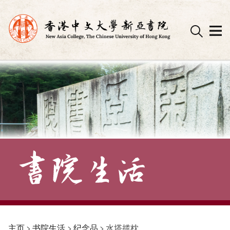
Skip
to
content
主页
>
书院生活
>
纪念品
>
水塔揽枕