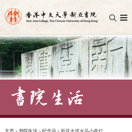
Skip
to
content
主页
>
书院生活
>
纪念品
>
新亚水塔水晶小夜灯