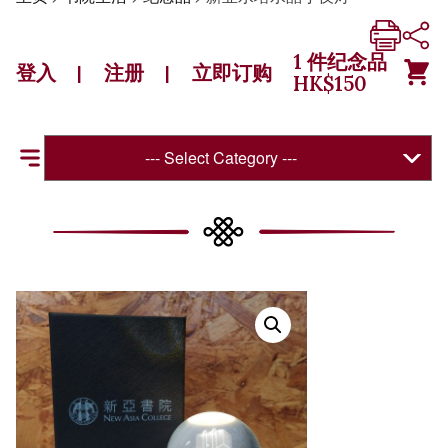
1
件纪念品
登入
注册
立即订购
|
|
HK$
150
--- Select Category ---